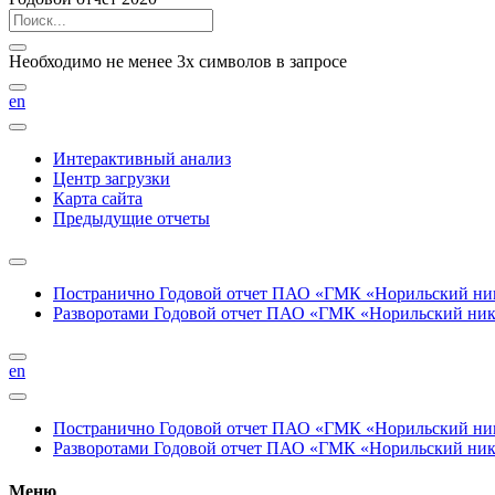
Необходимо не менее 3х символов в запросе
en
Интерактивный анализ
Центр загрузки
Карта сайта
Предыдущие отчеты
Постранично
Годовой отчет ПАО «ГМК «Норильский нике
Разворотами
Годовой отчет ПАО «ГМК «Норильский никел
en
Постранично
Годовой отчет ПАО «ГМК «Норильский нике
Разворотами
Годовой отчет ПАО «ГМК «Норильский никел
Меню