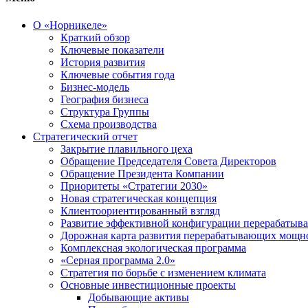
О «Норникеле»
Краткий обзор
Ключевые показатели
История развития
Ключевые события года
Бизнес-модель
География бизнеса
Структура Группы
Схема производства
Стратегический отчет
Закрытие плавильного цеха
Обращение Председателя Совета Директоров
Обращение Президента Компании
Приоритеты «Стратегии 2030»
Новая стратегическая концепция
Клиентоориентированный взгляд
Развитие эффективной конфигурации перерабаты
Дорожная карта развития перерабатывающих мощн
Комплексная экологическая программа
«Серная программа 2.0»
Стратегия по борьбе с изменением климата
Основные инвестиционные проекты
Добывающие активы