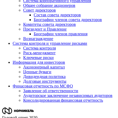
Система корпоративного управления
Общее собрание акционеров
Совет директоров
Состав совета директоров
Биографии членов совета директоров
Комитеты совета директоров
Президент и Правление
Биографии членов правления
Вознаграждение
Система контроля и управление рисками
Система контроля
Риск-менеджмент
Ключевые риски
Информация для инвесторов
Акционерный капитал
Ценные бумаги
Дивидендная политика
Долговые инструменты
Финасовая отчетность по МСФО
Заявление об ответственности
Аудиторское заключение независимых аудиторов
Консолидированная финансовая отчетность
Годовой отчет 2020