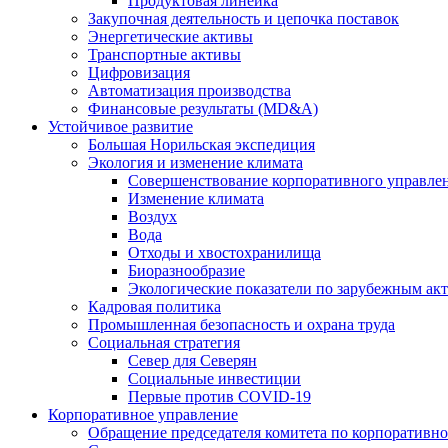
Продуктовая линейка
Закупочная деятельность и цепочка поставок
Энергетические активы
Транспортные активы
Цифровизация
Автоматизация производства
Финансовые результаты (MD&A)
Устойчивое развитие
Большая Норильская экспедиция
Экология и изменение климата
Совершенствование корпоративного управле
Изменение климата
Воздух
Вода
Отходы и хвостохранилища
Биоразнообразие
Экологические показатели по зарубежным ак
Кадровая политика
Промышленная безопасность и охрана труда
Социальная стратегия
Север для Северян
Социальные инвестиции
Первые против COVID‑19
Корпоративное управление
Обращение председателя комитета по корпоративн