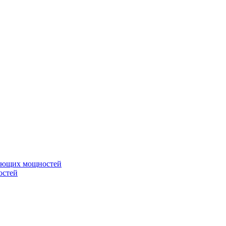
вающих мощностей
остей