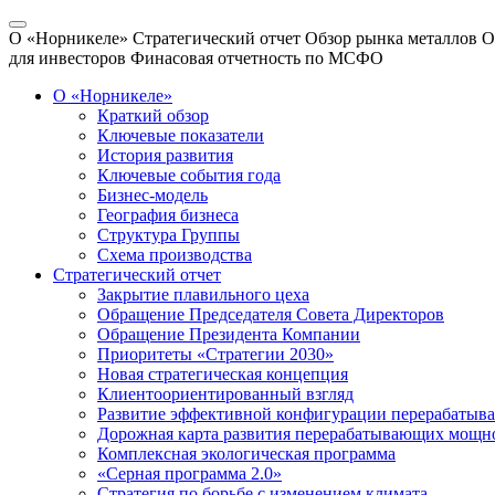
О «Норникеле»
Стратегический отчет
Обзор рынка металлов
О
для инвесторов
Финасовая отчетность по МСФО
О «Норникеле»
Краткий обзор
Ключевые показатели
История развития
Ключевые события года
Бизнес-модель
География бизнеса
Структура Группы
Схема производства
Стратегический отчет
Закрытие плавильного цеха
Обращение Председателя Совета Директоров
Обращение Президента Компании
Приоритеты «Стратегии 2030»
Новая стратегическая концепция
Клиентоориентированный взгляд
Развитие эффективной конфигурации перерабаты
Дорожная карта развития перерабатывающих мощн
Комплексная экологическая программа
«Серная программа 2.0»
Стратегия по борьбе с изменением климата