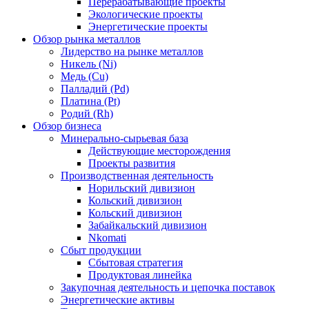
Перерабатывающие проекты
Экологические проекты
Энергетические проекты
Обзор рынка металлов
Лидерство на рынке металлов
Никель (Ni)
Медь (Cu)
Палладий (Pd)
Платина (Pt)
Родий (Rh)
Обзор бизнеса
Минерально-сырьевая база
Действующие месторождения
Проекты развития
Производственная деятельность
Норильский дивизион
Кольский дивизион
Кольский дивизион
Забайкальский дивизион
Nkomati
Сбыт продукции
Сбытовая стратегия
Продуктовая линейка
Закупочная деятельность и цепочка поставок
Энергетические активы