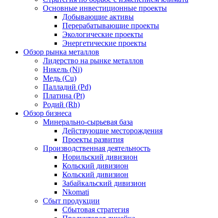
Основные инвестиционные проекты
Добывающие активы
Перерабатывающие проекты
Экологические проекты
Энергетические проекты
Обзор рынка металлов
Лидерство на рынке металлов
Никель (Ni)
Медь (Cu)
Палладий (Pd)
Платина (Pt)
Родий (Rh)
Обзор бизнеса
Минерально-сырьевая база
Действующие месторождения
Проекты развития
Производственная деятельность
Норильский дивизион
Кольский дивизион
Кольский дивизион
Забайкальский дивизион
Nkomati
Сбыт продукции
Сбытовая стратегия