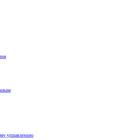
ния
тивам
ому управлению