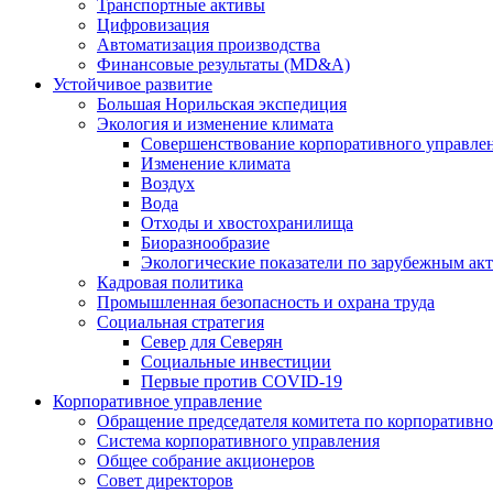
Транспортные активы
Цифровизация
Автоматизация производства
Финансовые результаты (MD&A)
Устойчивое развитие
Большая Норильская экспедиция
Экология и изменение климата
Совершенствование корпоративного управле
Изменение климата
Воздух
Вода
Отходы и хвостохранилища
Биоразнообразие
Экологические показатели по зарубежным ак
Кадровая политика
Промышленная безопасность и охрана труда
Социальная стратегия
Север для Северян
Социальные инвестиции
Первые против COVID‑19
Корпоративное управление
Обращение председателя комитета по корпоративн
Система корпоративного управления
Общее собрание акционеров
Совет директоров