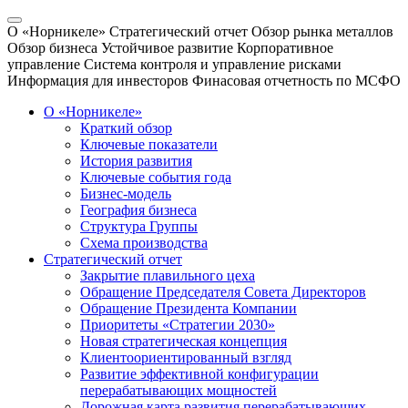
О «Норникеле»
Стратегический отчет
Обзор рынка металлов
Обзор бизнеса
Устойчивое развитие
Корпоративное
управление
Система контроля и управление рисками
Информация для инвесторов
Финасовая отчетность по МСФО
О «Норникеле»
Краткий обзор
Ключевые показатели
История развития
Ключевые события года
Бизнес-модель
География бизнеса
Структура Группы
Схема производства
Стратегический отчет
Закрытие плавильного цеха
Обращение Председателя Совета Директоров
Обращение Президента Компании
Приоритеты «Стратегии 2030»
Новая стратегическая концепция
Клиентоориентированный взгляд
Развитие эффективной конфигурации
перерабатывающих мощностей
Дорожная карта развития перерабатывающих