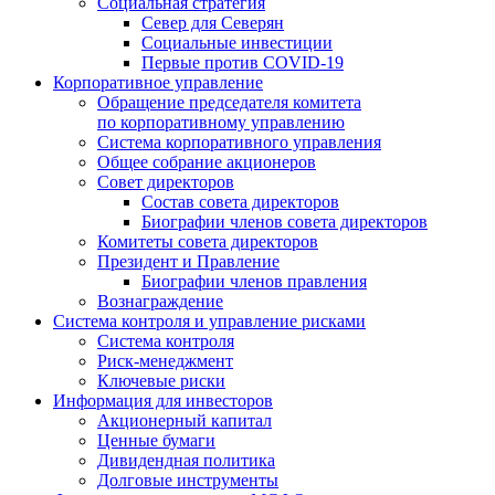
Социальная стратегия
Север для Северян
Социальные инвестиции
Первые против COVID‑19
Корпоративное управление
Обращение председателя комитета
по корпоративному управлению
Система корпоративного управления
Общее собрание акционеров
Совет директоров
Состав совета директоров
Биографии членов совета директоров
Комитеты совета директоров
Президент и Правление
Биографии членов правления
Вознаграждение
Система контроля и управление рисками
Система контроля
Риск-менеджмент
Ключевые риски
Информация для инвесторов
Акционерный капитал
Ценные бумаги
Дивидендная политика
Долговые инструменты