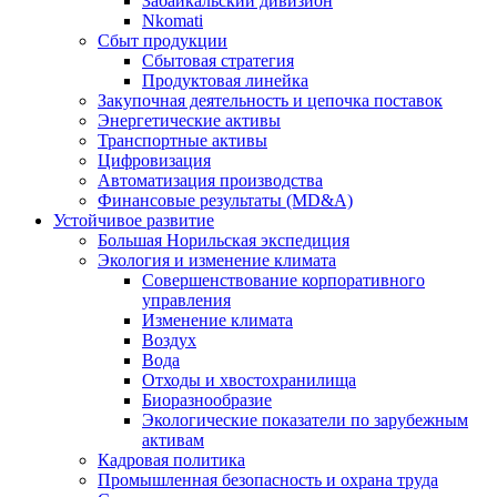
Забайкальский дивизион
Nkomati
Сбыт продукции
Сбытовая стратегия
Продуктовая линейка
Закупочная деятельность и цепочка поставок
Энергетические активы
Транспортные активы
Цифровизация
Автоматизация производства
Финансовые результаты (MD&A)
Устойчивое развитие
Большая Норильская экспедиция
Экология и изменение климата
Совершенствование корпоративного
управления
Изменение климата
Воздух
Вода
Отходы и хвостохранилища
Биоразнообразие
Экологические показатели по зарубежным
активам
Кадровая политика
Промышленная безопасность и охрана труда