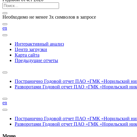
Необходимо не менее 3х символов в запросе
en
Интерактивный анализ
Центр загрузки
Карта сайта
Предыдущие отчеты
Постранично
Годовой отчет ПАО «ГМК «Норильский нике
Разворотами
Годовой отчет ПАО «ГМК «Норильский никел
en
Постранично
Годовой отчет ПАО «ГМК «Норильский нике
Разворотами
Годовой отчет ПАО «ГМК «Норильский никел
Меню