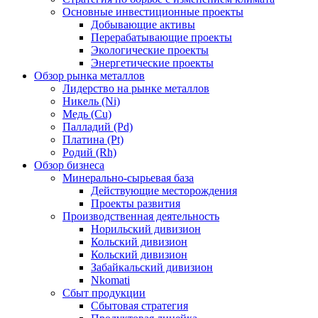
Основные инвестиционные проекты
Добывающие активы
Перерабатывающие проекты
Экологические проекты
Энергетические проекты
Обзор рынка металлов
Лидерство на рынке металлов
Никель (Ni)
Медь (Cu)
Палладий (Pd)
Платина (Pt)
Родий (Rh)
Обзор бизнеса
Минерально-сырьевая база
Действующие месторождения
Проекты развития
Производственная деятельность
Норильский дивизион
Кольский дивизион
Кольский дивизион
Забайкальский дивизион
Nkomati
Сбыт продукции
Сбытовая стратегия