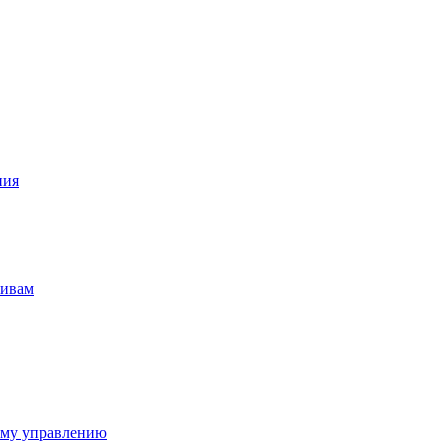
ния
тивам
ому управлению