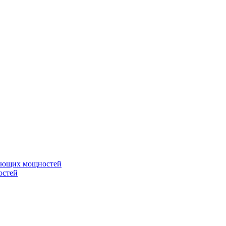
вающих мощностей
остей