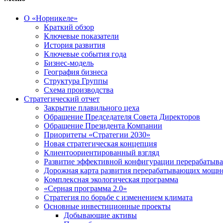
О «Норникеле»
Краткий обзор
Ключевые показатели
История развития
Ключевые события года
Бизнес-модель
География бизнеса
Структура Группы
Схема производства
Стратегический отчет
Закрытие плавильного цеха
Обращение Председателя Совета Директоров
Обращение Президента Компании
Приоритеты «Стратегии 2030»
Новая стратегическая концепция
Клиентоориентированный взгляд
Развитие эффективной конфигурации перерабаты
Дорожная карта развития перерабатывающих мощн
Комплексная экологическая программа
«Серная программа 2.0»
Стратегия по борьбе с изменением климата
Основные инвестиционные проекты
Добывающие активы