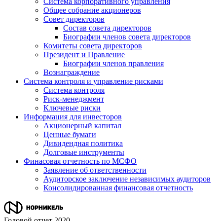
Система корпоративного управления
Общее собрание акционеров
Совет директоров
Состав совета директоров
Биографии членов совета директоров
Комитеты совета директоров
Президент и Правление
Биографии членов правления
Вознаграждение
Система контроля и управление рисками
Система контроля
Риск-менеджмент
Ключевые риски
Информация для инвесторов
Акционерный капитал
Ценные бумаги
Дивидендная политика
Долговые инструменты
Финасовая отчетность по МСФО
Заявление об ответственности
Аудиторское заключение независимых аудиторов
Консолидированная финансовая отчетность
Годовой отчет 2020