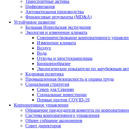
Транспортные активы
Цифровизация
Автоматизация производства
Финансовые результаты (MD&A)
Устойчивое развитие
Большая Норильская экспедиция
Экология и изменение климата
Совершенствование корпоративного управле
Изменение климата
Воздух
Вода
Отходы и хвостохранилища
Биоразнообразие
Экологические показатели по зарубежным ак
Кадровая политика
Промышленная безопасность и охрана труда
Социальная стратегия
Север для Северян
Социальные инвестиции
Первые против COVID‑19
Корпоративное управление
Обращение председателя комитета по корпоративн
Система корпоративного управления
Общее собрание акционеров
Совет директоров