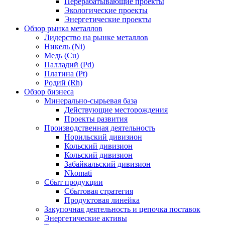
Перерабатывающие проекты
Экологические проекты
Энергетические проекты
Обзор рынка металлов
Лидерство на рынке металлов
Никель (Ni)
Медь (Cu)
Палладий (Pd)
Платина (Pt)
Родий (Rh)
Обзор бизнеса
Минерально-сырьевая база
Действующие месторождения
Проекты развития
Производственная деятельность
Норильский дивизион
Кольский дивизион
Кольский дивизион
Забайкальский дивизион
Nkomati
Сбыт продукции
Сбытовая стратегия
Продуктовая линейка
Закупочная деятельность и цепочка поставок
Энергетические активы