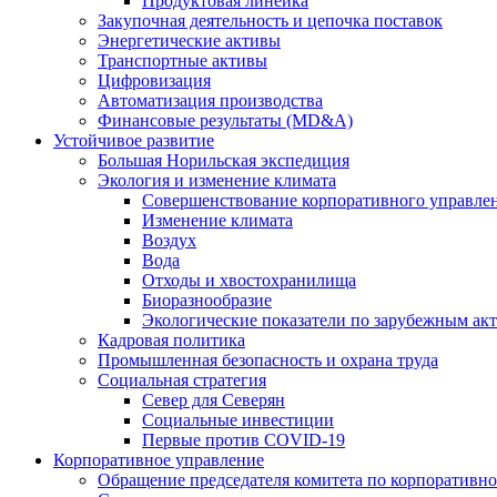
Продуктовая линейка
Закупочная деятельность и цепочка поставок
Энергетические активы
Транспортные активы
Цифровизация
Автоматизация производства
Финансовые результаты (MD&A)
Устойчивое развитие
Большая Норильская экспедиция
Экология и изменение климата
Совершенствование корпоративного управле
Изменение климата
Воздух
Вода
Отходы и хвостохранилища
Биоразнообразие
Экологические показатели по зарубежным ак
Кадровая политика
Промышленная безопасность и охрана труда
Социальная стратегия
Север для Северян
Социальные инвестиции
Первые против COVID‑19
Корпоративное управление
Обращение председателя комитета по корпоративн