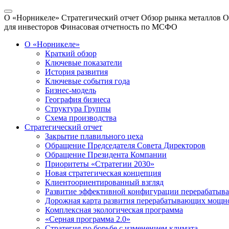
О «Норникеле»
Стратегический отчет
Обзор рынка металлов
О
для инвесторов
Финасовая отчетность по МСФО
О «Норникеле»
Краткий обзор
Ключевые показатели
История развития
Ключевые события года
Бизнес-модель
География бизнеса
Структура Группы
Схема производства
Стратегический отчет
Закрытие плавильного цеха
Обращение Председателя Совета Директоров
Обращение Президента Компании
Приоритеты «Стратегии 2030»
Новая стратегическая концепция
Клиентоориентированный взгляд
Развитие эффективной конфигурации перерабаты
Дорожная карта развития перерабатывающих мощн
Комплексная экологическая программа
«Серная программа 2.0»
Стратегия по борьбе с изменением климата