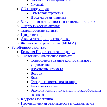
Забайкальский дивизион
Nkomati
Сбыт продукции
Сбытовая стратегия
Продуктовая линейка
Закупочная деятельность и цепочка поставок
Энергетические активы
Транспортные активы
Цифровизация
Автоматизация производства
Финансовые результаты (MD&A)
Устойчивое развитие
Большая Норильская экспедиция
Экология и изменение климата
Совершенствование корпоративного
управления
Изменение климата
Воздух
Вода
Отходы и хвостохранилища
Биоразнообразие
Экологические показатели по зарубежным
активам
Кадровая политика
Промышленная безопасность и охрана труда