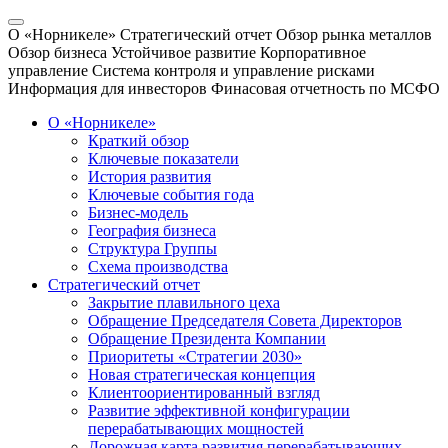
О «Норникеле»
Стратегический отчет
Обзор рынка металлов
Обзор бизнеса
Устойчивое развитие
Корпоративное
управление
Система контроля и управление рисками
Информация для инвесторов
Финасовая отчетность по МСФО
О «Норникеле»
Краткий обзор
Ключевые показатели
История развития
Ключевые события года
Бизнес-модель
География бизнеса
Структура Группы
Схема производства
Стратегический отчет
Закрытие плавильного цеха
Обращение Председателя Совета Директоров
Обращение Президента Компании
Приоритеты «Стратегии 2030»
Новая стратегическая концепция
Клиентоориентированный взгляд
Развитие эффективной конфигурации
перерабатывающих мощностей
Дорожная карта развития перерабатывающих