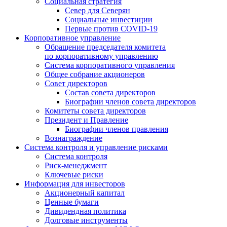
Социальная стратегия
Север для Северян
Социальные инвестиции
Первые против COVID‑19
Корпоративное управление
Обращение председателя комитета
по корпоративному управлению
Система корпоративного управления
Общее собрание акционеров
Совет директоров
Состав совета директоров
Биографии членов совета директоров
Комитеты совета директоров
Президент и Правление
Биографии членов правления
Вознаграждение
Система контроля и управление рисками
Система контроля
Риск-менеджмент
Ключевые риски
Информация для инвесторов
Акционерный капитал
Ценные бумаги
Дивидендная политика
Долговые инструменты