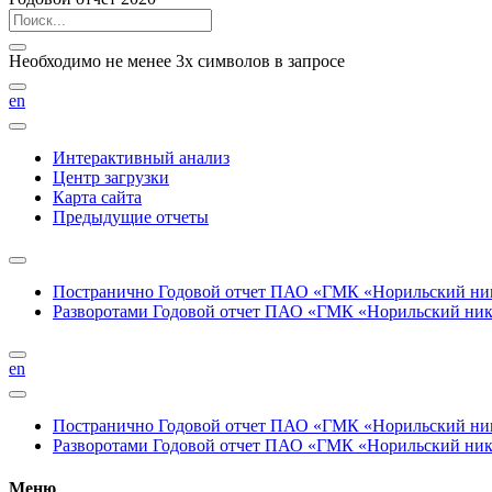
Необходимо не менее 3х символов в запросе
en
Интерактивный анализ
Центр загрузки
Карта сайта
Предыдущие отчеты
Постранично
Годовой отчет ПАО «ГМК «Норильский нике
Разворотами
Годовой отчет ПАО «ГМК «Норильский никел
en
Постранично
Годовой отчет ПАО «ГМК «Норильский нике
Разворотами
Годовой отчет ПАО «ГМК «Норильский никел
Меню