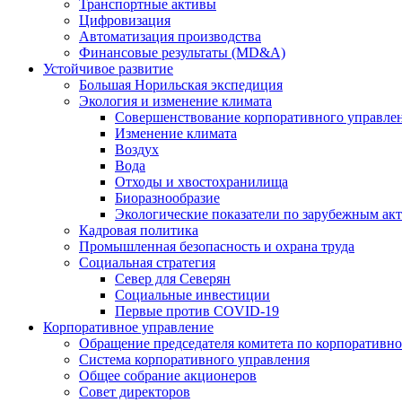
Транспортные активы
Цифровизация
Автоматизация производства
Финансовые результаты (MD&A)
Устойчивое развитие
Большая Норильская экспедиция
Экология и изменение климата
Совершенствование корпоративного управле
Изменение климата
Воздух
Вода
Отходы и хвостохранилища
Биоразнообразие
Экологические показатели по зарубежным ак
Кадровая политика
Промышленная безопасность и охрана труда
Социальная стратегия
Север для Северян
Социальные инвестиции
Первые против COVID‑19
Корпоративное управление
Обращение председателя комитета по корпоративн
Система корпоративного управления
Общее собрание акционеров
Совет директоров