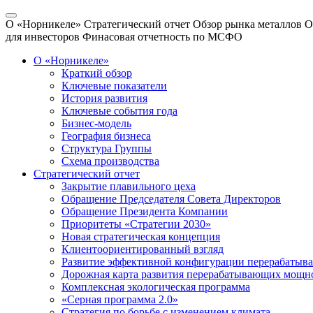
О «Норникеле»
Стратегический отчет
Обзор рынка металлов
О
для инвесторов
Финасовая отчетность по МСФО
О «Норникеле»
Краткий обзор
Ключевые показатели
История развития
Ключевые события года
Бизнес-модель
География бизнеса
Структура Группы
Схема производства
Стратегический отчет
Закрытие плавильного цеха
Обращение Председателя Совета Директоров
Обращение Президента Компании
Приоритеты «Стратегии 2030»
Новая стратегическая концепция
Клиентоориентированный взгляд
Развитие эффективной конфигурации перерабаты
Дорожная карта развития перерабатывающих мощн
Комплексная экологическая программа
«Серная программа 2.0»
Стратегия по борьбе с изменением климата