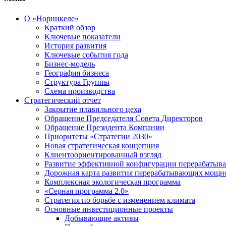
О «Норникеле»
Краткий обзор
Ключевые показатели
История развития
Ключевые события года
Бизнес-модель
География бизнеса
Структура Группы
Схема производства
Стратегический отчет
Закрытие плавильного цеха
Обращение Председателя Совета Директоров
Обращение Президента Компании
Приоритеты «Стратегии 2030»
Новая стратегическая концепция
Клиентоориентированный взгляд
Развитие эффективной конфигурации перерабаты
Дорожная карта развития перерабатывающих мощн
Комплексная экологическая программа
«Серная программа 2.0»
Стратегия по борьбе с изменением климата
Основные инвестиционные проекты
Добывающие активы