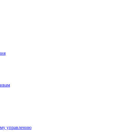
ния
тивам
ому управлению