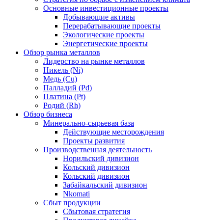
Основные инвестиционные проекты
Добывающие активы
Перерабатывающие проекты
Экологические проекты
Энергетические проекты
Обзор рынка металлов
Лидерство на рынке металлов
Никель (Ni)
Медь (Cu)
Палладий (Pd)
Платина (Pt)
Родий (Rh)
Обзор бизнеса
Минерально-сырьевая база
Действующие месторождения
Проекты развития
Производственная деятельность
Норильский дивизион
Кольский дивизион
Кольский дивизион
Забайкальский дивизион
Nkomati
Сбыт продукции
Сбытовая стратегия