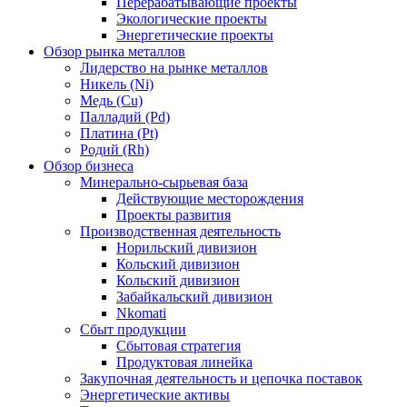
Перерабатывающие проекты
Экологические проекты
Энергетические проекты
Обзор рынка металлов
Лидерство на рынке металлов
Никель (Ni)
Медь (Cu)
Палладий (Pd)
Платина (Pt)
Родий (Rh)
Обзор бизнеса
Минерально-сырьевая база
Действующие месторождения
Проекты развития
Производственная деятельность
Норильский дивизион
Кольский дивизион
Кольский дивизион
Забайкальский дивизион
Nkomati
Сбыт продукции
Сбытовая стратегия
Продуктовая линейка
Закупочная деятельность и цепочка поставок
Энергетические активы