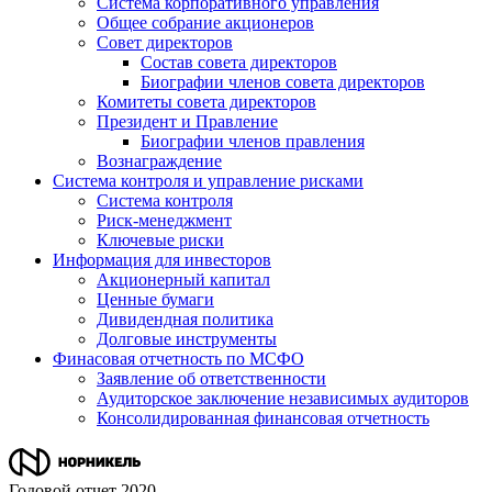
Система корпоративного управления
Общее собрание акционеров
Совет директоров
Состав совета директоров
Биографии членов совета директоров
Комитеты совета директоров
Президент и Правление
Биографии членов правления
Вознаграждение
Система контроля и управление рисками
Система контроля
Риск-менеджмент
Ключевые риски
Информация для инвесторов
Акционерный капитал
Ценные бумаги
Дивидендная политика
Долговые инструменты
Финасовая отчетность по МСФО
Заявление об ответственности
Аудиторское заключение независимых аудиторов
Консолидированная финансовая отчетность
Годовой отчет 2020