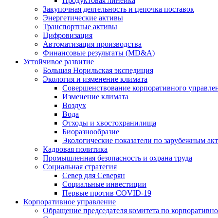
Продуктовая линейка
Закупочная деятельность и цепочка поставок
Энергетические активы
Транспортные активы
Цифровизация
Автоматизация производства
Финансовые результаты (MD&A)
Устойчивое развитие
Большая Норильская экспедиция
Экология и изменение климата
Совершенствование корпоративного управле
Изменение климата
Воздух
Вода
Отходы и хвостохранилища
Биоразнообразие
Экологические показатели по зарубежным ак
Кадровая политика
Промышленная безопасность и охрана труда
Социальная стратегия
Север для Северян
Социальные инвестиции
Первые против COVID‑19
Корпоративное управление
Обращение председателя комитета по корпоративн