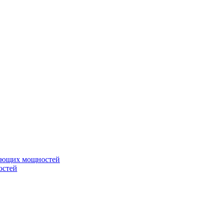
вающих мощностей
остей