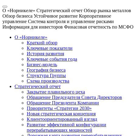
О «Норникеле»
Стратегический отчет
Обзор рынка металлов
Обзор бизнеса
Устойчивое развитие
Корпоративное
управление
Система контроля и управление рисками
Информация для инвесторов
Финасовая отчетность по МСФО
О «Норникеле»
Краткий обзор
Ключевые показатели
История развития
Ключевые события года
Бизнес-модель
География бизнеса
Структура Группы
Схема производства
Стратегический отчет
Закрытие плавильного цеха
Обращение Председателя Совета Директоров
Обращение Президента Компании
Приоритеты «Стратегии 2030»
Новая стратегическая концепция
Клиентоориентированный взгляд
Развитие эффективной конфигурации
перерабатывающих мощностей
Дорожная карта развития перерабатывающих