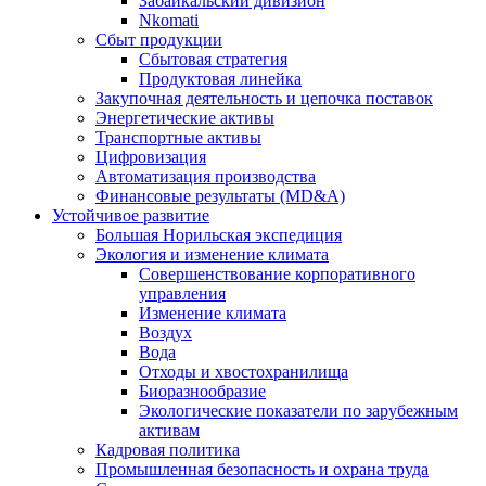
Забайкальский дивизион
Nkomati
Сбыт продукции
Сбытовая стратегия
Продуктовая линейка
Закупочная деятельность и цепочка поставок
Энергетические активы
Транспортные активы
Цифровизация
Автоматизация производства
Финансовые результаты (MD&A)
Устойчивое развитие
Большая Норильская экспедиция
Экология и изменение климата
Совершенствование корпоративного
управления
Изменение климата
Воздух
Вода
Отходы и хвостохранилища
Биоразнообразие
Экологические показатели по зарубежным
активам
Кадровая политика
Промышленная безопасность и охрана труда