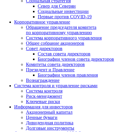
Социальная стратегия
Север для Северян
Социальные инвестиции
Первые против COVID‑19
Корпоративное управление
Обращение председателя комитета
по корпоративному управлению
Система корпоративного управления
Общее собрание акционеров
Совет директоров
Состав совета директоров
Биографии членов совета директоров
Комитеты совета директоров
Президент и Правление
Биографии членов правления
Вознаграждение
Система контроля и управление рисками
Система контроля
Риск-менеджмент
Ключевые риски
Информация для инвесторов
Акционерный капитал
Ценные бумаги
Дивидендная политика
Долговые инструменты