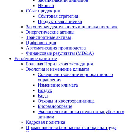
Забайкальский дивизион
Nkomati
Сбыт продукции
Сбытовая стратегия
Продуктовая линейка
Закупочная деятельность и цепочка поставок
Энергетические активы
Транспортные активы
Цифровизация
Автоматизация производства
Финансовые результаты (MD&A)
Устойчивое развитие
Большая Норильская экспедиция
Экология и изменение климата
Совершенствование корпоративного
управления
Изменение климата
Воздух
Вода
Отходы и хвостохранилища
Биоразнообразие
Экологические показатели по зарубежным
активам
Кадровая политика
Промышленная безопасность и охрана труда