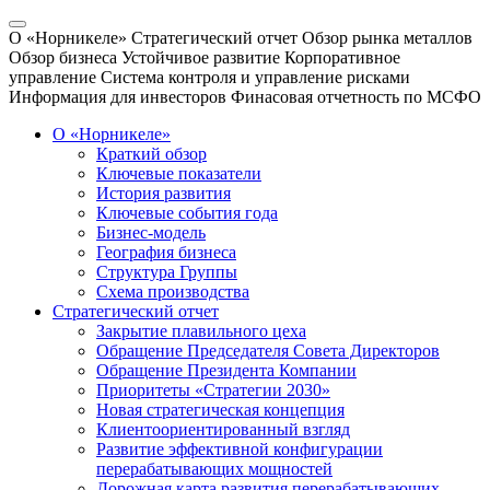
О «Норникеле»
Стратегический отчет
Обзор рынка металлов
Обзор бизнеса
Устойчивое развитие
Корпоративное
управление
Система контроля и управление рисками
Информация для инвесторов
Финасовая отчетность по МСФО
О «Норникеле»
Краткий обзор
Ключевые показатели
История развития
Ключевые события года
Бизнес-модель
География бизнеса
Структура Группы
Схема производства
Стратегический отчет
Закрытие плавильного цеха
Обращение Председателя Совета Директоров
Обращение Президента Компании
Приоритеты «Стратегии 2030»
Новая стратегическая концепция
Клиентоориентированный взгляд
Развитие эффективной конфигурации
перерабатывающих мощностей
Дорожная карта развития перерабатывающих