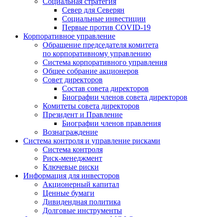
Социальная стратегия
Север для Северян
Социальные инвестиции
Первые против COVID‑19
Корпоративное управление
Обращение председателя комитета
по корпоративному управлению
Система корпоративного управления
Общее собрание акционеров
Совет директоров
Состав совета директоров
Биографии членов совета директоров
Комитеты совета директоров
Президент и Правление
Биографии членов правления
Вознаграждение
Система контроля и управление рисками
Система контроля
Риск-менеджмент
Ключевые риски
Информация для инвесторов
Акционерный капитал
Ценные бумаги
Дивидендная политика
Долговые инструменты