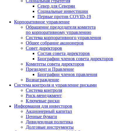
Социальная стратегия
Север для Северян
Социальные инвестиции
Первые против COVID‑19
Корпоративное управление
Обращение председателя комитета
по корпоративному управлению
Система корпоративного управления
Общее собрание акционеров
Совет директоров
Состав совета директоров
Биографии членов совета директоров
Комитеты совета директоров
Президент и Правление
Биографии членов правления
Вознаграждение
Система контроля и управление рисками
Система контроля
Риск-менеджмент
Ключевые риски
Информация для инвесторов
Акционерный капитал
Ценные бумаги
Дивидендная политика
Долговые инструменты