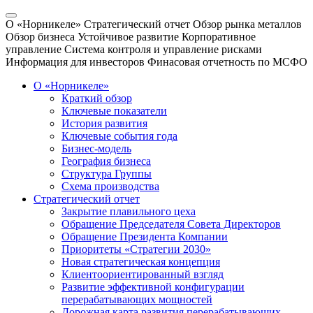
О «Норникеле»
Стратегический отчет
Обзор рынка металлов
Обзор бизнеса
Устойчивое развитие
Корпоративное
управление
Система контроля и управление рисками
Информация для инвесторов
Финасовая отчетность по МСФО
О «Норникеле»
Краткий обзор
Ключевые показатели
История развития
Ключевые события года
Бизнес-модель
География бизнеса
Структура Группы
Схема производства
Стратегический отчет
Закрытие плавильного цеха
Обращение Председателя Совета Директоров
Обращение Президента Компании
Приоритеты «Стратегии 2030»
Новая стратегическая концепция
Клиентоориентированный взгляд
Развитие эффективной конфигурации
перерабатывающих мощностей
Дорожная карта развития перерабатывающих