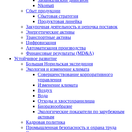
Забайкальский дивизион
Nkomati
Сбыт продукции
Сбытовая стратегия
Продуктовая линейка
Закупочная деятельность и цепочка поставок
Энергетические активы
Транспортные активы
Цифровизация
Автоматизация производства
Финансовые результаты (MD&A)
Устойчивое развитие
Большая Норильская экспедиция
Экология и изменение климата
Совершенствование корпоративного
управления
Изменение климата
Воздух
Вода
Отходы и хвостохранилища
Биоразнообразие
Экологические показатели по зарубежным
активам
Кадровая политика
Промышленная безопасность и охрана труда