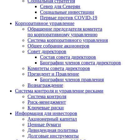
Социальная стратегия
Север для Северян
Социальные инвестиции
Первые против COVID‑19
Корпоративное управление
Обращение председателя комитета
по корпоративному управлению
Система корпоративного управления
Общее собрание акционеров
Совет директоров
Состав совета директоров
Биографии членов совета директоров
Комитеты совета директоров
Президент и Правление
Биографии членов правления
Вознаграждение
Система контроля и управление рисками
Система контроля
Риск-менеджмент
Ключевые риски
Информация для инвесторов
Акционерный капитал
Ценные бумаги
Дивидендная политика
Долговые инструменты