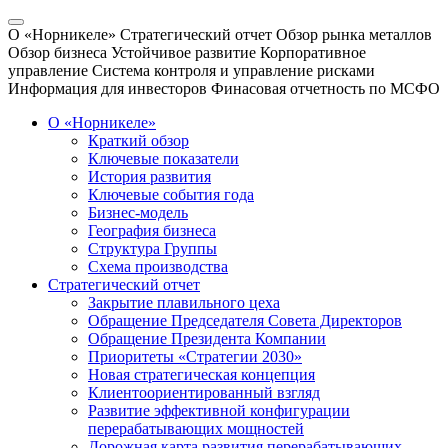
О «Норникеле»
Стратегический отчет
Обзор рынка металлов
Обзор бизнеса
Устойчивое развитие
Корпоративное
управление
Система контроля и управление рисками
Информация для инвесторов
Финасовая отчетность по МСФО
О «Норникеле»
Краткий обзор
Ключевые показатели
История развития
Ключевые события года
Бизнес-модель
География бизнеса
Структура Группы
Схема производства
Стратегический отчет
Закрытие плавильного цеха
Обращение Председателя Совета Директоров
Обращение Президента Компании
Приоритеты «Стратегии 2030»
Новая стратегическая концепция
Клиентоориентированный взгляд
Развитие эффективной конфигурации
перерабатывающих мощностей
Дорожная карта развития перерабатывающих