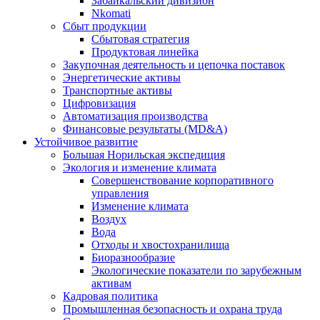
Забайкальский дивизион
Nkomati
Сбыт продукции
Сбытовая стратегия
Продуктовая линейка
Закупочная деятельность и цепочка поставок
Энергетические активы
Транспортные активы
Цифровизация
Автоматизация производства
Финансовые результаты (MD&A)
Устойчивое развитие
Большая Норильская экспедиция
Экология и изменение климата
Совершенствование корпоративного
управления
Изменение климата
Воздух
Вода
Отходы и хвостохранилища
Биоразнообразие
Экологические показатели по зарубежным
активам
Кадровая политика
Промышленная безопасность и охрана труда