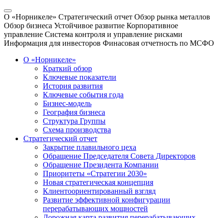
О «Норникеле»
Стратегический отчет
Обзор рынка металлов
Обзор бизнеса
Устойчивое развитие
Корпоративное
управление
Система контроля и управление рисками
Информация для инвесторов
Финасовая отчетность по МСФО
О «Норникеле»
Краткий обзор
Ключевые показатели
История развития
Ключевые события года
Бизнес-модель
География бизнеса
Структура Группы
Схема производства
Стратегический отчет
Закрытие плавильного цеха
Обращение Председателя Совета Директоров
Обращение Президента Компании
Приоритеты «Стратегии 2030»
Новая стратегическая концепция
Клиентоориентированный взгляд
Развитие эффективной конфигурации
перерабатывающих мощностей
Дорожная карта развития перерабатывающих