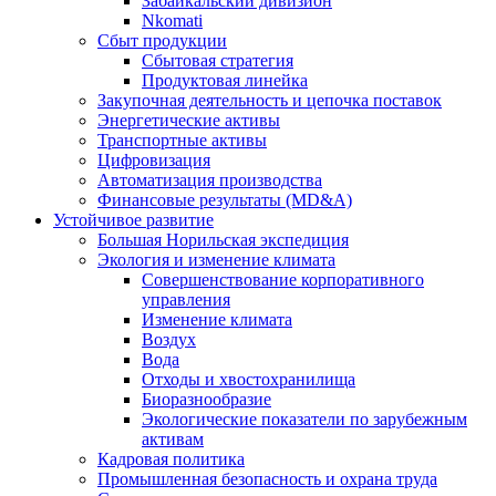
Забайкальский дивизион
Nkomati
Сбыт продукции
Сбытовая стратегия
Продуктовая линейка
Закупочная деятельность и цепочка поставок
Энергетические активы
Транспортные активы
Цифровизация
Автоматизация производства
Финансовые результаты (MD&A)
Устойчивое развитие
Большая Норильская экспедиция
Экология и изменение климата
Совершенствование корпоративного
управления
Изменение климата
Воздух
Вода
Отходы и хвостохранилища
Биоразнообразие
Экологические показатели по зарубежным
активам
Кадровая политика
Промышленная безопасность и охрана труда