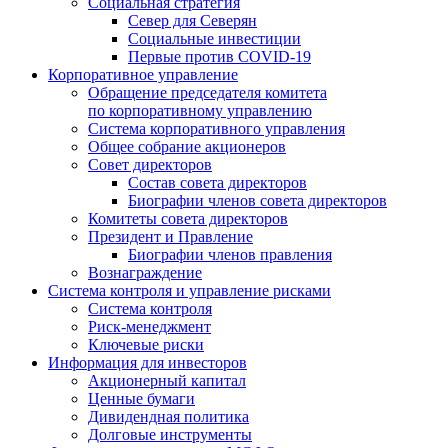
Социальная стратегия
Север для Северян
Социальные инвестиции
Первые против COVID‑19
Корпоративное управление
Обращение председателя комитета
по корпоративному управлению
Система корпоративного управления
Общее собрание акционеров
Совет директоров
Состав совета директоров
Биографии членов совета директоров
Комитеты совета директоров
Президент и Правление
Биографии членов правления
Вознаграждение
Система контроля и управление рисками
Система контроля
Риск-менеджмент
Ключевые риски
Информация для инвесторов
Акционерный капитал
Ценные бумаги
Дивидендная политика
Долговые инструменты