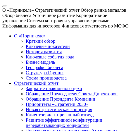
О «Норникеле»
Стратегический отчет
Обзор рынка металлов
Обзор бизнеса
Устойчивое развитие
Корпоративное
управление
Система контроля и управление рисками
Информация для инвесторов
Финасовая отчетность по МСФО
О «Норникеле»
Краткий обзор
Ключевые показатели
История развития
Ключевые события года
Бизнес-модель
География бизнеса
Структура Группы
Схема производства
Стратегический отчет
Закрытие плавильного цеха
Обращение Председателя Совета Директоров
Обращение Президента Компании
Приоритеты «Стратегии 2030»
Новая стратегическая концепция
Клиентоориентированный взгляд
Развитие эффективной конфигурации
перерабатывающих мощностей
Дорожная карта развития перерабатывающих