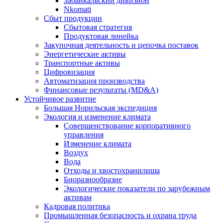
Забайкальский дивизион
Nkomati
Сбыт продукции
Сбытовая стратегия
Продуктовая линейка
Закупочная деятельность и цепочка поставок
Энергетические активы
Транспортные активы
Цифровизация
Автоматизация производства
Финансовые результаты (MD&A)
Устойчивое развитие
Большая Норильская экспедиция
Экология и изменение климата
Совершенствование корпоративного
управления
Изменение климата
Воздух
Вода
Отходы и хвостохранилища
Биоразнообразие
Экологические показатели по зарубежным
активам
Кадровая политика
Промышленная безопасность и охрана труда