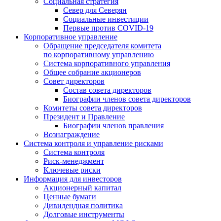
Социальная стратегия
Север для Северян
Социальные инвестиции
Первые против COVID‑19
Корпоративное управление
Обращение председателя комитета
по корпоративному управлению
Система корпоративного управления
Общее собрание акционеров
Совет директоров
Состав совета директоров
Биографии членов совета директоров
Комитеты совета директоров
Президент и Правление
Биографии членов правления
Вознаграждение
Система контроля и управление рисками
Система контроля
Риск-менеджмент
Ключевые риски
Информация для инвесторов
Акционерный капитал
Ценные бумаги
Дивидендная политика
Долговые инструменты