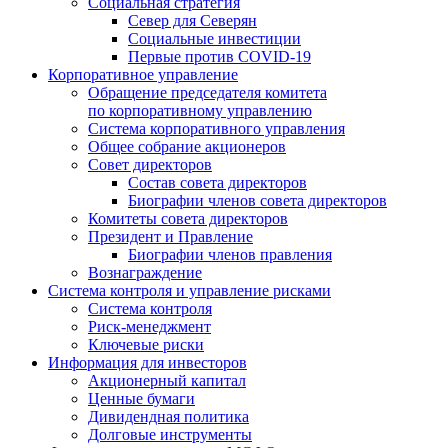
Социальная стратегия
Север для Северян
Социальные инвестиции
Первые против COVID‑19
Корпоративное управление
Обращение председателя комитета
по корпоративному управлению
Система корпоративного управления
Общее собрание акционеров
Совет директоров
Состав совета директоров
Биографии членов совета директоров
Комитеты совета директоров
Президент и Правление
Биографии членов правления
Вознаграждение
Система контроля и управление рисками
Система контроля
Риск-менеджмент
Ключевые риски
Информация для инвесторов
Акционерный капитал
Ценные бумаги
Дивидендная политика
Долговые инструменты