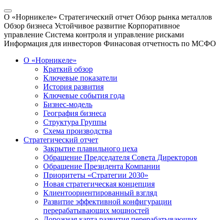
О «Норникеле»
Стратегический отчет
Обзор рынка металлов
Обзор бизнеса
Устойчивое развитие
Корпоративное
управление
Система контроля и управление рисками
Информация для инвесторов
Финасовая отчетность по МСФО
О «Норникеле»
Краткий обзор
Ключевые показатели
История развития
Ключевые события года
Бизнес-модель
География бизнеса
Структура Группы
Схема производства
Стратегический отчет
Закрытие плавильного цеха
Обращение Председателя Совета Директоров
Обращение Президента Компании
Приоритеты «Стратегии 2030»
Новая стратегическая концепция
Клиентоориентированный взгляд
Развитие эффективной конфигурации
перерабатывающих мощностей
Дорожная карта развития перерабатывающих