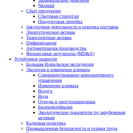
Забайкальский дивизион
Nkomati
Сбыт продукции
Сбытовая стратегия
Продуктовая линейка
Закупочная деятельность и цепочка поставок
Энергетические активы
Транспортные активы
Цифровизация
Автоматизация производства
Финансовые результаты (MD&A)
Устойчивое развитие
Большая Норильская экспедиция
Экология и изменение климата
Совершенствование корпоративного
управления
Изменение климата
Воздух
Вода
Отходы и хвостохранилища
Биоразнообразие
Экологические показатели по зарубежным
активам
Кадровая политика
Промышленная безопасность и охрана труда