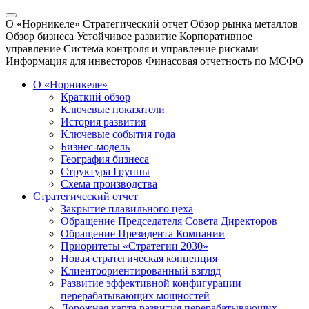
О «Норникеле»
Стратегический отчет
Обзор рынка металлов
Обзор бизнеса
Устойчивое развитие
Корпоративное
управление
Система контроля и управление рисками
Информация для инвесторов
Финасовая отчетность по МСФО
О «Норникеле»
Краткий обзор
Ключевые показатели
История развития
Ключевые события года
Бизнес-модель
География бизнеса
Структура Группы
Схема производства
Стратегический отчет
Закрытие плавильного цеха
Обращение Председателя Совета Директоров
Обращение Президента Компании
Приоритеты «Стратегии 2030»
Новая стратегическая концепция
Клиентоориентированный взгляд
Развитие эффективной конфигурации
перерабатывающих мощностей
Дорожная карта развития перерабатывающих