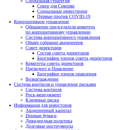
Социальная стратегия
Север для Северян
Социальные инвестиции
Первые против COVID‑19
Корпоративное управление
Обращение председателя комитета
по корпоративному управлению
Система корпоративного управления
Общее собрание акционеров
Совет директоров
Состав совета директоров
Биографии членов совета директоров
Комитеты совета директоров
Президент и Правление
Биографии членов правления
Вознаграждение
Система контроля и управление рисками
Система контроля
Риск-менеджмент
Ключевые риски
Информация для инвесторов
Акционерный капитал
Ценные бумаги
Дивидендная политика
Долговые инструменты