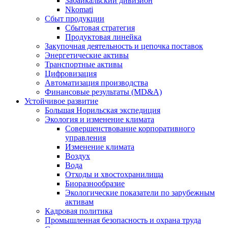
Забайкальский дивизион
Nkomati
Сбыт продукции
Сбытовая стратегия
Продуктовая линейка
Закупочная деятельность и цепочка поставок
Энергетические активы
Транспортные активы
Цифровизация
Автоматизация производства
Финансовые результаты (MD&A)
Устойчивое развитие
Большая Норильская экспедиция
Экология и изменение климата
Совершенствование корпоративного
управления
Изменение климата
Воздух
Вода
Отходы и хвостохранилища
Биоразнообразие
Экологические показатели по зарубежным
активам
Кадровая политика
Промышленная безопасность и охрана труда