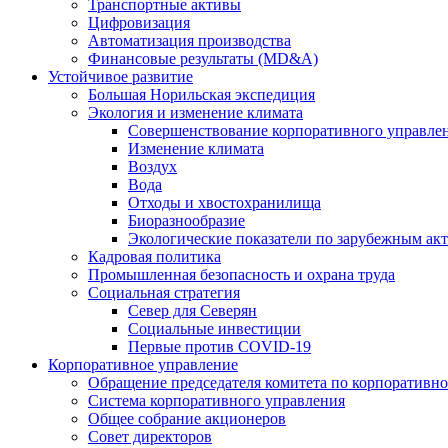
Транспортные активы
Цифровизация
Автоматизация производства
Финансовые результаты (MD&A)
Устойчивое развитие
Большая Норильская экспедиция
Экология и изменение климата
Совершенствование корпоративного управле
Изменение климата
Воздух
Вода
Отходы и хвостохранилища
Биоразнообразие
Экологические показатели по зарубежным ак
Кадровая политика
Промышленная безопасность и охрана труда
Социальная стратегия
Север для Северян
Социальные инвестиции
Первые против COVID‑19
Корпоративное управление
Обращение председателя комитета по корпоративн
Система корпоративного управления
Общее собрание акционеров
Совет директоров