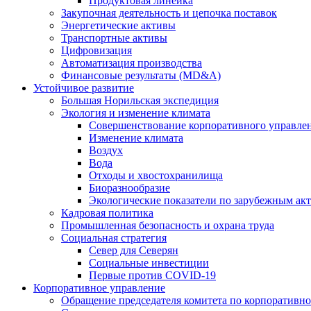
Продуктовая линейка
Закупочная деятельность и цепочка поставок
Энергетические активы
Транспортные активы
Цифровизация
Автоматизация производства
Финансовые результаты (MD&A)
Устойчивое развитие
Большая Норильская экспедиция
Экология и изменение климата
Совершенствование корпоративного управле
Изменение климата
Воздух
Вода
Отходы и хвостохранилища
Биоразнообразие
Экологические показатели по зарубежным ак
Кадровая политика
Промышленная безопасность и охрана труда
Социальная стратегия
Север для Северян
Социальные инвестиции
Первые против COVID‑19
Корпоративное управление
Обращение председателя комитета по корпоративн