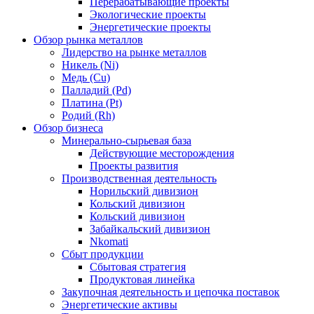
Перерабатывающие проекты
Экологические проекты
Энергетические проекты
Обзор рынка металлов
Лидерство на рынке металлов
Никель (Ni)
Медь (Cu)
Палладий (Pd)
Платина (Pt)
Родий (Rh)
Обзор бизнеса
Минерально-сырьевая база
Действующие месторождения
Проекты развития
Производственная деятельность
Норильский дивизион
Кольский дивизион
Кольский дивизион
Забайкальский дивизион
Nkomati
Сбыт продукции
Сбытовая стратегия
Продуктовая линейка
Закупочная деятельность и цепочка поставок
Энергетические активы