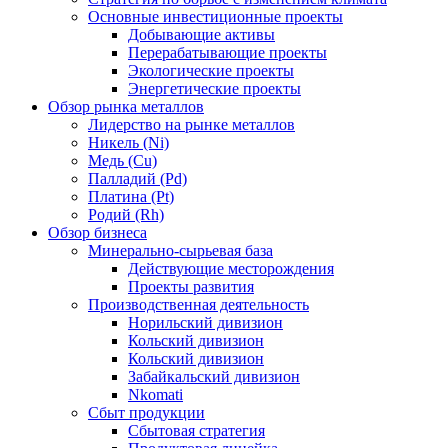
Основные инвестиционные проекты
Добывающие активы
Перерабатывающие проекты
Экологические проекты
Энергетические проекты
Обзор рынка металлов
Лидерство на рынке металлов
Никель (Ni)
Медь (Cu)
Палладий (Pd)
Платина (Pt)
Родий (Rh)
Обзор бизнеса
Минерально-сырьевая база
Действующие месторождения
Проекты развития
Производственная деятельность
Норильский дивизион
Кольский дивизион
Кольский дивизион
Забайкальский дивизион
Nkomati
Сбыт продукции
Сбытовая стратегия