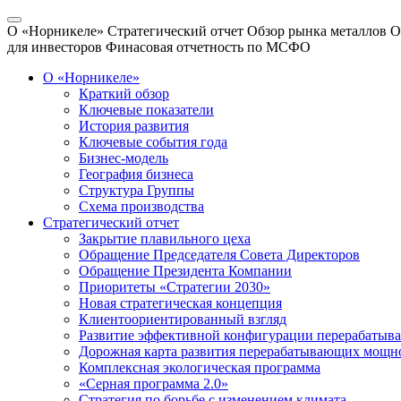
О «Норникеле»
Стратегический отчет
Обзор рынка металлов
О
для инвесторов
Финасовая отчетность по МСФО
О «Норникеле»
Краткий обзор
Ключевые показатели
История развития
Ключевые события года
Бизнес-модель
География бизнеса
Структура Группы
Схема производства
Стратегический отчет
Закрытие плавильного цеха
Обращение Председателя Совета Директоров
Обращение Президента Компании
Приоритеты «Стратегии 2030»
Новая стратегическая концепция
Клиентоориентированный взгляд
Развитие эффективной конфигурации перерабаты
Дорожная карта развития перерабатывающих мощн
Комплексная экологическая программа
«Серная программа 2.0»
Стратегия по борьбе с изменением климата