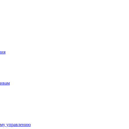
ния
тивам
ому управлению