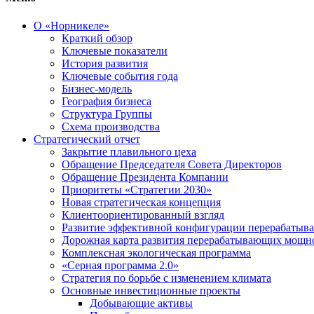
О «Норникеле»
Краткий обзор
Ключевые показатели
История развития
Ключевые события года
Бизнес-модель
География бизнеса
Структура Группы
Схема производства
Стратегический отчет
Закрытие плавильного цеха
Обращение Председателя Совета Директоров
Обращение Президента Компании
Приоритеты «Стратегии 2030»
Новая стратегическая концепция
Клиентоориентированный взгляд
Развитие эффективной конфигурации перерабаты
Дорожная карта развития перерабатывающих мощн
Комплексная экологическая программа
«Серная программа 2.0»
Стратегия по борьбе с изменением климата
Основные инвестиционные проекты
Добывающие активы