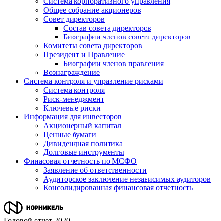
Система корпоративного управления
Общее собрание акционеров
Совет директоров
Состав совета директоров
Биографии членов совета директоров
Комитеты совета директоров
Президент и Правление
Биографии членов правления
Вознаграждение
Система контроля и управление рисками
Система контроля
Риск-менеджмент
Ключевые риски
Информация для инвесторов
Акционерный капитал
Ценные бумаги
Дивидендная политика
Долговые инструменты
Финасовая отчетность по МСФО
Заявление об ответственности
Аудиторское заключение независимых аудиторов
Консолидированная финансовая отчетность
Годовой отчет 2020