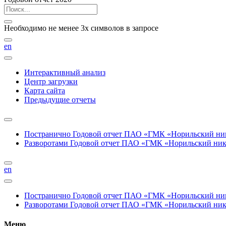
Необходимо не менее 3х символов в запросе
en
Интерактивный анализ
Центр загрузки
Карта сайта
Предыдущие отчеты
Постранично
Годовой отчет ПАО «ГМК «Норильский нике
Разворотами
Годовой отчет ПАО «ГМК «Норильский никел
en
Постранично
Годовой отчет ПАО «ГМК «Норильский нике
Разворотами
Годовой отчет ПАО «ГМК «Норильский никел
Меню