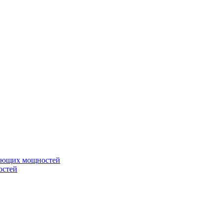
вающих мощностей
остей