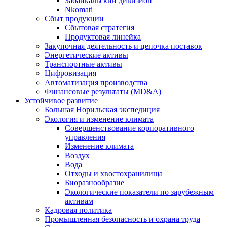
Забайкальский дивизион
Nkomati
Сбыт продукции
Сбытовая стратегия
Продуктовая линейка
Закупочная деятельность и цепочка поставок
Энергетические активы
Транспортные активы
Цифровизация
Автоматизация производства
Финансовые результаты (MD&A)
Устойчивое развитие
Большая Норильская экспедиция
Экология и изменение климата
Совершенствование корпоративного
управления
Изменение климата
Воздух
Вода
Отходы и хвостохранилища
Биоразнообразие
Экологические показатели по зарубежным
активам
Кадровая политика
Промышленная безопасность и охрана труда