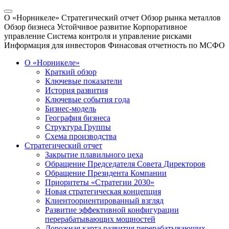
О «Норникеле»
Стратегический отчет
Обзор рынка металлов
Обзор бизнеса
Устойчивое развитие
Корпоративное
управление
Система контроля и управление рисками
Информация для инвесторов
Финасовая отчетность по МСФО
О «Норникеле»
Краткий обзор
Ключевые показатели
История развития
Ключевые события года
Бизнес-модель
География бизнеса
Структура Группы
Схема производства
Стратегический отчет
Закрытие плавильного цеха
Обращение Председателя Совета Директоров
Обращение Президента Компании
Приоритеты «Стратегии 2030»
Новая стратегическая концепция
Клиентоориентированный взгляд
Развитие эффективной конфигурации
перерабатывающих мощностей
Дорожная карта развития перерабатывающих