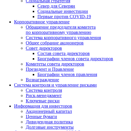
Социальная стратегия
Север для Северян
Социальные инвестиции
Первые против COVID‑19
Корпоративное управление
Обращение председателя комитета
по корпоративному управлению
Система корпоративного управления
Общее собрание акционеров
Совет директоров
Состав совета директоров
Биографии членов совета директоров
Комитеты совета директоров
Президент и Правление
Биографии членов правления
Вознаграждение
Система контроля и управление рисками
Система контроля
Риск-менеджмент
Ключевые риски
Информация для инвесторов
Акционерный капитал
Ценные бумаги
Дивидендная политика
Долговые инструменты