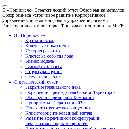
О «Норникеле»
Стратегический отчет
Обзор рынка металлов
Обзор бизнеса
Устойчивое развитие
Корпоративное
управление
Система контроля и управление рисками
Информация для инвесторов
Финасовая отчетность по МСФО
О «Норникеле»
Краткий обзор
Ключевые показатели
История развития
Ключевые события года
Бизнес-модель
География бизнеса
Структура Группы
Схема производства
Стратегический отчет
Закрытие плавильного цеха
Обращение Председателя Совета Директоров
Обращение Президента Компании
Приоритеты «Стратегии 2030»
Новая стратегическая концепция
Клиентоориентированный взгляд
Развитие эффективной конфигурации
перерабатывающих мощностей
Дорожная карта развития перерабатывающих