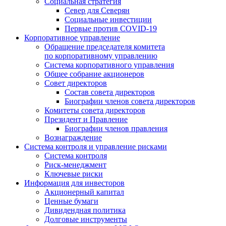
Социальная стратегия
Север для Северян
Социальные инвестиции
Первые против COVID‑19
Корпоративное управление
Обращение председателя комитета
по корпоративному управлению
Система корпоративного управления
Общее собрание акционеров
Совет директоров
Состав совета директоров
Биографии членов совета директоров
Комитеты совета директоров
Президент и Правление
Биографии членов правления
Вознаграждение
Система контроля и управление рисками
Система контроля
Риск-менеджмент
Ключевые риски
Информация для инвесторов
Акционерный капитал
Ценные бумаги
Дивидендная политика
Долговые инструменты