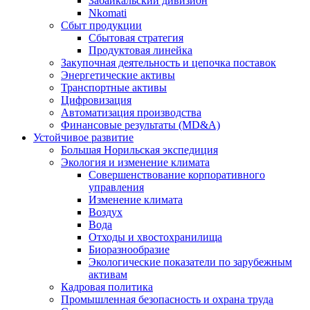
Забайкальский дивизион
Nkomati
Сбыт продукции
Сбытовая стратегия
Продуктовая линейка
Закупочная деятельность и цепочка поставок
Энергетические активы
Транспортные активы
Цифровизация
Автоматизация производства
Финансовые результаты (MD&A)
Устойчивое развитие
Большая Норильская экспедиция
Экология и изменение климата
Совершенствование корпоративного
управления
Изменение климата
Воздух
Вода
Отходы и хвостохранилища
Биоразнообразие
Экологические показатели по зарубежным
активам
Кадровая политика
Промышленная безопасность и охрана труда