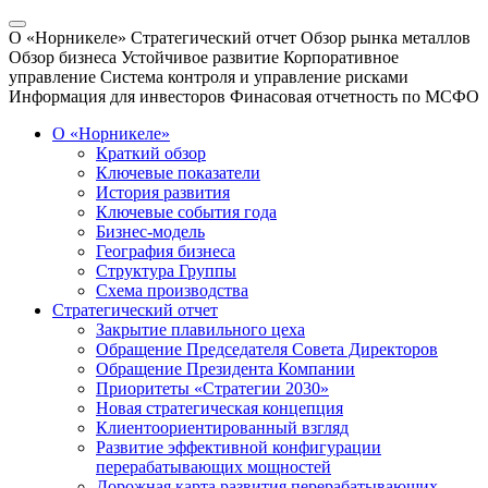
О «Норникеле»
Стратегический отчет
Обзор рынка металлов
Обзор бизнеса
Устойчивое развитие
Корпоративное
управление
Система контроля и управление рисками
Информация для инвесторов
Финасовая отчетность по МСФО
О «Норникеле»
Краткий обзор
Ключевые показатели
История развития
Ключевые события года
Бизнес-модель
География бизнеса
Структура Группы
Схема производства
Стратегический отчет
Закрытие плавильного цеха
Обращение Председателя Совета Директоров
Обращение Президента Компании
Приоритеты «Стратегии 2030»
Новая стратегическая концепция
Клиентоориентированный взгляд
Развитие эффективной конфигурации
перерабатывающих мощностей
Дорожная карта развития перерабатывающих