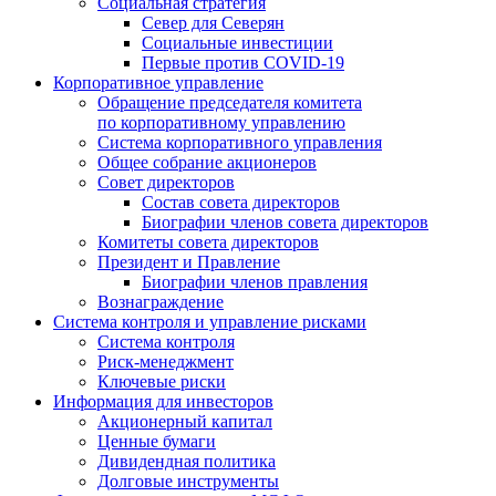
Социальная стратегия
Север для Северян
Социальные инвестиции
Первые против COVID‑19
Корпоративное управление
Обращение председателя комитета
по корпоративному управлению
Система корпоративного управления
Общее собрание акционеров
Совет директоров
Состав совета директоров
Биографии членов совета директоров
Комитеты совета директоров
Президент и Правление
Биографии членов правления
Вознаграждение
Система контроля и управление рисками
Система контроля
Риск-менеджмент
Ключевые риски
Информация для инвесторов
Акционерный капитал
Ценные бумаги
Дивидендная политика
Долговые инструменты