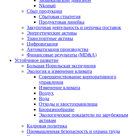
Забайкальский дивизион
Nkomati
Сбыт продукции
Сбытовая стратегия
Продуктовая линейка
Закупочная деятельность и цепочка поставок
Энергетические активы
Транспортные активы
Цифровизация
Автоматизация производства
Финансовые результаты (MD&A)
Устойчивое развитие
Большая Норильская экспедиция
Экология и изменение климата
Совершенствование корпоративного
управления
Изменение климата
Воздух
Вода
Отходы и хвостохранилища
Биоразнообразие
Экологические показатели по зарубежным
активам
Кадровая политика
Промышленная безопасность и охрана труда