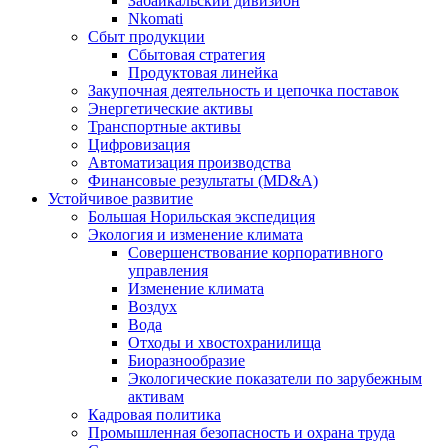
Забайкальский дивизион
Nkomati
Сбыт продукции
Сбытовая стратегия
Продуктовая линейка
Закупочная деятельность и цепочка поставок
Энергетические активы
Транспортные активы
Цифровизация
Автоматизация производства
Финансовые результаты (MD&A)
Устойчивое развитие
Большая Норильская экспедиция
Экология и изменение климата
Совершенствование корпоративного
управления
Изменение климата
Воздух
Вода
Отходы и хвостохранилища
Биоразнообразие
Экологические показатели по зарубежным
активам
Кадровая политика
Промышленная безопасность и охрана труда