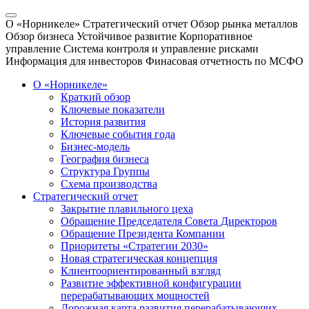
О «Норникеле»
Стратегический отчет
Обзор рынка металлов
Обзор бизнеса
Устойчивое развитие
Корпоративное
управление
Система контроля и управление рисками
Информация для инвесторов
Финасовая отчетность по МСФО
О «Норникеле»
Краткий обзор
Ключевые показатели
История развития
Ключевые события года
Бизнес-модель
География бизнеса
Структура Группы
Схема производства
Стратегический отчет
Закрытие плавильного цеха
Обращение Председателя Совета Директоров
Обращение Президента Компании
Приоритеты «Стратегии 2030»
Новая стратегическая концепция
Клиентоориентированный взгляд
Развитие эффективной конфигурации
перерабатывающих мощностей
Дорожная карта развития перерабатывающих