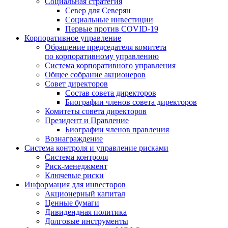
Социальная стратегия
Север для Северян
Социальные инвестиции
Первые против COVID‑19
Корпоративное управление
Обращение председателя комитета
по корпоративному управлению
Система корпоративного управления
Общее собрание акционеров
Совет директоров
Состав совета директоров
Биографии членов совета директоров
Комитеты совета директоров
Президент и Правление
Биографии членов правления
Вознаграждение
Система контроля и управление рисками
Система контроля
Риск-менеджмент
Ключевые риски
Информация для инвесторов
Акционерный капитал
Ценные бумаги
Дивидендная политика
Долговые инструменты