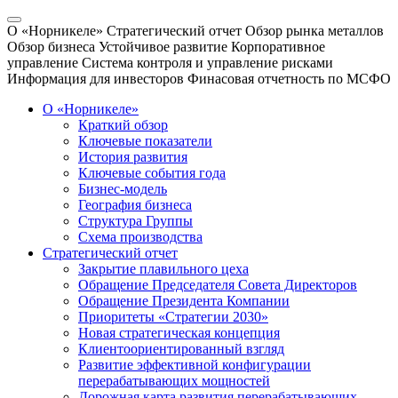
О «Норникеле»
Стратегический отчет
Обзор рынка металлов
Обзор бизнеса
Устойчивое развитие
Корпоративное
управление
Система контроля и управление рисками
Информация для инвесторов
Финасовая отчетность по МСФО
О «Норникеле»
Краткий обзор
Ключевые показатели
История развития
Ключевые события года
Бизнес-модель
География бизнеса
Структура Группы
Схема производства
Стратегический отчет
Закрытие плавильного цеха
Обращение Председателя Совета Директоров
Обращение Президента Компании
Приоритеты «Стратегии 2030»
Новая стратегическая концепция
Клиентоориентированный взгляд
Развитие эффективной конфигурации
перерабатывающих мощностей
Дорожная карта развития перерабатывающих