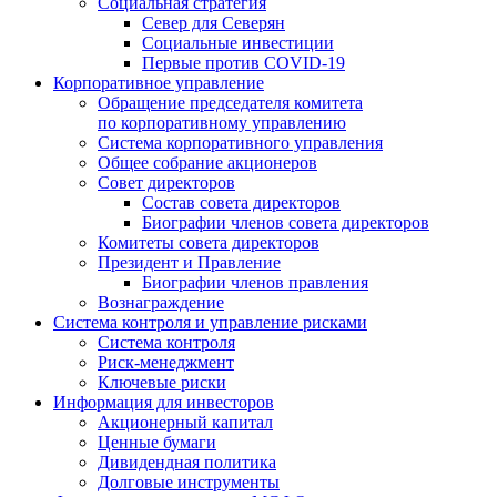
Социальная стратегия
Север для Северян
Социальные инвестиции
Первые против COVID‑19
Корпоративное управление
Обращение председателя комитета
по корпоративному управлению
Система корпоративного управления
Общее собрание акционеров
Совет директоров
Состав совета директоров
Биографии членов совета директоров
Комитеты совета директоров
Президент и Правление
Биографии членов правления
Вознаграждение
Система контроля и управление рисками
Система контроля
Риск-менеджмент
Ключевые риски
Информация для инвесторов
Акционерный капитал
Ценные бумаги
Дивидендная политика
Долговые инструменты