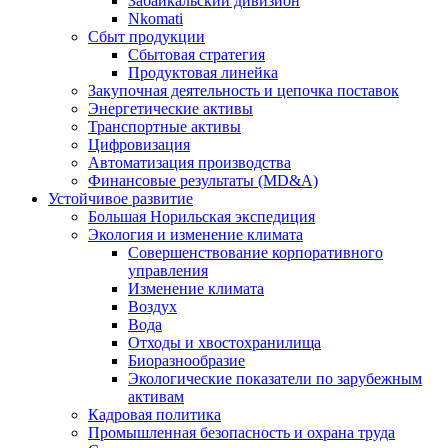
Забайкальский дивизион
Nkomati
Сбыт продукции
Сбытовая стратегия
Продуктовая линейка
Закупочная деятельность и цепочка поставок
Энергетические активы
Транспортные активы
Цифровизация
Автоматизация производства
Финансовые результаты (MD&A)
Устойчивое развитие
Большая Норильская экспедиция
Экология и изменение климата
Совершенствование корпоративного
управления
Изменение климата
Воздух
Вода
Отходы и хвостохранилища
Биоразнообразие
Экологические показатели по зарубежным
активам
Кадровая политика
Промышленная безопасность и охрана труда