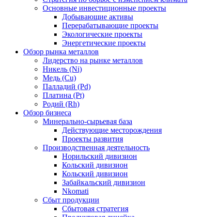
Основные инвестиционные проекты
Добывающие активы
Перерабатывающие проекты
Экологические проекты
Энергетические проекты
Обзор рынка металлов
Лидерство на рынке металлов
Никель (Ni)
Медь (Cu)
Палладий (Pd)
Платина (Pt)
Родий (Rh)
Обзор бизнеса
Минерально-сырьевая база
Действующие месторождения
Проекты развития
Производственная деятельность
Норильский дивизион
Кольский дивизион
Кольский дивизион
Забайкальский дивизион
Nkomati
Сбыт продукции
Сбытовая стратегия