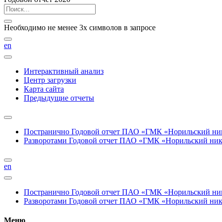
Необходимо не менее 3х символов в запросе
en
Интерактивный анализ
Центр загрузки
Карта сайта
Предыдущие отчеты
Постранично
Годовой отчет ПАО «ГМК «Норильский нике
Разворотами
Годовой отчет ПАО «ГМК «Норильский никел
en
Постранично
Годовой отчет ПАО «ГМК «Норильский нике
Разворотами
Годовой отчет ПАО «ГМК «Норильский никел
Меню