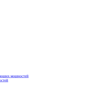
вающих мощностей
остей