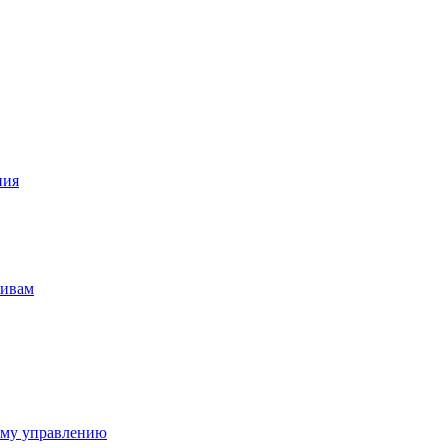
ния
тивам
ому управлению