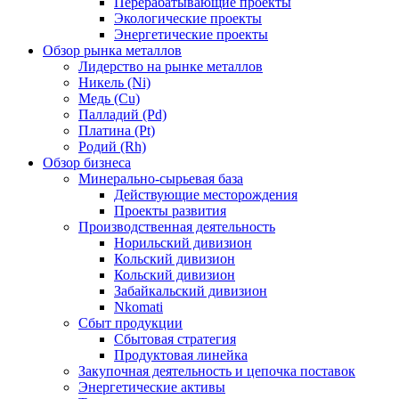
Перерабатывающие проекты
Экологические проекты
Энергетические проекты
Обзор рынка металлов
Лидерство на рынке металлов
Никель (Ni)
Медь (Cu)
Палладий (Pd)
Платина (Pt)
Родий (Rh)
Обзор бизнеса
Минерально-сырьевая база
Действующие месторождения
Проекты развития
Производственная деятельность
Норильский дивизион
Кольский дивизион
Кольский дивизион
Забайкальский дивизион
Nkomati
Сбыт продукции
Сбытовая стратегия
Продуктовая линейка
Закупочная деятельность и цепочка поставок
Энергетические активы