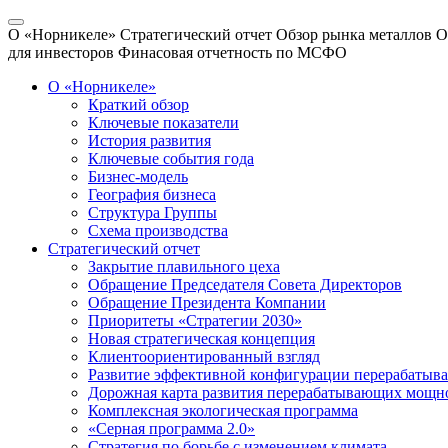
О «Норникеле»
Стратегический отчет
Обзор рынка металлов
О
для инвесторов
Финасовая отчетность по МСФО
О «Норникеле»
Краткий обзор
Ключевые показатели
История развития
Ключевые события года
Бизнес-модель
География бизнеса
Структура Группы
Схема производства
Стратегический отчет
Закрытие плавильного цеха
Обращение Председателя Совета Директоров
Обращение Президента Компании
Приоритеты «Стратегии 2030»
Новая стратегическая концепция
Клиентоориентированный взгляд
Развитие эффективной конфигурации перерабаты
Дорожная карта развития перерабатывающих мощн
Комплексная экологическая программа
«Серная программа 2.0»
Стратегия по борьбе с изменением климата