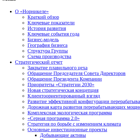
О «Норникеле»
Краткий обзор
Ключевые показатели
История развития
Ключевые события года
Бизнес-модель
География бизнеса
Структура Группы
Схема производства
Стратегический отчет
Закрытие плавильного цеха
Обращение Председателя Совета Директоров
Обращение Президента Компании
Приоритеты «Стратегии 2030»
Новая стратегическая концепция
Клиентоориентированный взгляд
Развитие эффективной конфигурации перерабаты
Дорожная карта развития перерабатывающих мощн
Комплексная экологическая программа
«Серная программа 2.0»
Стратегия по борьбе с изменением климата
Основные инвестиционные проекты
Добывающие активы