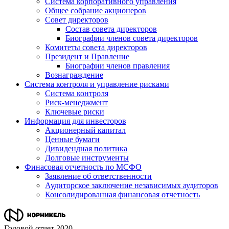
Система корпоративного управления
Общее собрание акционеров
Совет директоров
Состав совета директоров
Биографии членов совета директоров
Комитеты совета директоров
Президент и Правление
Биографии членов правления
Вознаграждение
Система контроля и управление рисками
Система контроля
Риск-менеджмент
Ключевые риски
Информация для инвесторов
Акционерный капитал
Ценные бумаги
Дивидендная политика
Долговые инструменты
Финасовая отчетность по МСФО
Заявление об ответственности
Аудиторское заключение независимых аудиторов
Консолидированная финансовая отчетность
Годовой отчет 2020