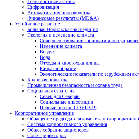
Транспортные активы
Цифровизация
Автоматизация производства
Финансовые результаты (MD&A)
Устойчивое развитие
Большая Норильская экспедиция
Экология и изменение климата
Совершенствование корпоративного управле
Изменение климата
Воздух
Вода
Отходы и хвостохранилища
Биоразнообразие
Экологические показатели по зарубежным ак
Кадровая политика
Промышленная безопасность и охрана труда
Социальная стратегия
Север для Северян
Социальные инвестиции
Первые против COVID‑19
Корпоративное управление
Обращение председателя комитета по корпоративн
Система корпоративного управления
Общее собрание акционеров
Совет директоров