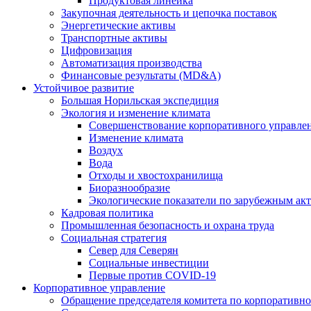
Продуктовая линейка
Закупочная деятельность и цепочка поставок
Энергетические активы
Транспортные активы
Цифровизация
Автоматизация производства
Финансовые результаты (MD&A)
Устойчивое развитие
Большая Норильская экспедиция
Экология и изменение климата
Совершенствование корпоративного управле
Изменение климата
Воздух
Вода
Отходы и хвостохранилища
Биоразнообразие
Экологические показатели по зарубежным ак
Кадровая политика
Промышленная безопасность и охрана труда
Социальная стратегия
Север для Северян
Социальные инвестиции
Первые против COVID‑19
Корпоративное управление
Обращение председателя комитета по корпоративн