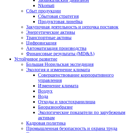
Забайкальский дивизион
Nkomati
Сбыт продукции
Сбытовая стратегия
Продуктовая линейка
Закупочная деятельность и цепочка поставок
Энергетические активы
Транспортные активы
Цифровизация
Автоматизация производства
Финансовые результаты (MD&A)
Устойчивое развитие
Большая Норильская экспедиция
Экология и изменение климата
Совершенствование корпоративного
управления
Изменение климата
Воздух
Вода
Отходы и хвостохранилища
Биоразнообразие
Экологические показатели по зарубежным
активам
Кадровая политика
Промышленная безопасность и охрана труда