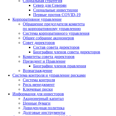
Социальная стратегия
Север для Северян
Социальные инвестиции
Первые против COVID‑19
Корпоративное управление
Обращение председателя комитета
по корпоративному управлению
Система корпоративного управления
Общее собрание акционеров
Совет директоров
Состав совета директоров
Биографии членов совета директоров
Комитеты совета директоров
Президент и Правление
Биографии членов правления
Вознаграждение
Система контроля и управление рисками
Система контроля
Риск-менеджмент
Ключевые риски
Информация для инвесторов
Акционерный капитал
Ценные бумаги
Дивидендная политика
Долговые инструменты