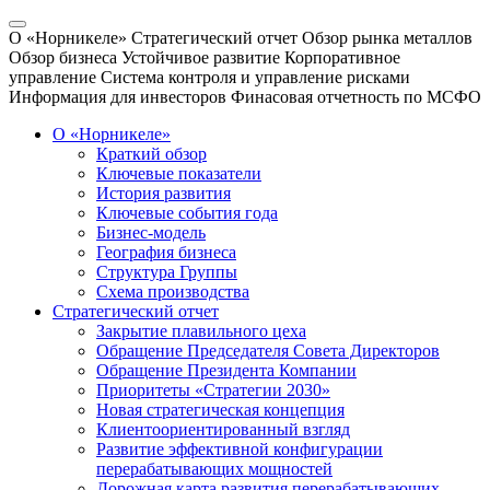
О «Норникеле»
Стратегический отчет
Обзор рынка металлов
Обзор бизнеса
Устойчивое развитие
Корпоративное
управление
Система контроля и управление рисками
Информация для инвесторов
Финасовая отчетность по МСФО
О «Норникеле»
Краткий обзор
Ключевые показатели
История развития
Ключевые события года
Бизнес-модель
География бизнеса
Структура Группы
Схема производства
Стратегический отчет
Закрытие плавильного цеха
Обращение Председателя Совета Директоров
Обращение Президента Компании
Приоритеты «Стратегии 2030»
Новая стратегическая концепция
Клиентоориентированный взгляд
Развитие эффективной конфигурации
перерабатывающих мощностей
Дорожная карта развития перерабатывающих