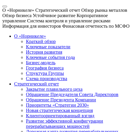
О «Норникеле»
Стратегический отчет
Обзор рынка металлов
Обзор бизнеса
Устойчивое развитие
Корпоративное
управление
Система контроля и управление рисками
Информация для инвесторов
Финасовая отчетность по МСФО
О «Норникеле»
Краткий обзор
Ключевые показатели
История развития
Ключевые события года
Бизнес-модель
География бизнеса
Структура Группы
Схема производства
Стратегический отчет
Закрытие плавильного цеха
Обращение Председателя Совета Директоров
Обращение Президента Компании
Приоритеты «Стратегии 2030»
Новая стратегическая концепция
Клиентоориентированный взгляд
Развитие эффективной конфигурации
перерабатывающих мощностей
Дорожная карта развития перерабатывающих