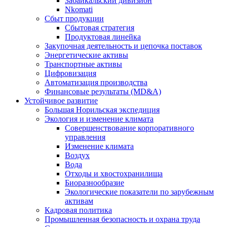
Забайкальский дивизион
Nkomati
Сбыт продукции
Сбытовая стратегия
Продуктовая линейка
Закупочная деятельность и цепочка поставок
Энергетические активы
Транспортные активы
Цифровизация
Автоматизация производства
Финансовые результаты (MD&A)
Устойчивое развитие
Большая Норильская экспедиция
Экология и изменение климата
Совершенствование корпоративного
управления
Изменение климата
Воздух
Вода
Отходы и хвостохранилища
Биоразнообразие
Экологические показатели по зарубежным
активам
Кадровая политика
Промышленная безопасность и охрана труда