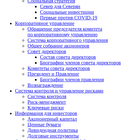
Социальная стратегия
Север для Северян
Социальные инвестиции
Первые против COVID‑19
Корпоративное управление
Обращение председателя комитета
по корпоративному управлению
Система корпоративного управления
Общее собрание акционеров
Совет директоров
Состав совета директоров
Биографии членов совета директоров
Комитеты совета директоров
Президент и Правление
Биографии членов правления
Вознаграждение
Система контроля и управление рисками
Система контроля
Риск-менеджмент
Ключевые риски
Информация для инвесторов
Акционерный капитал
Ценные бумаги
Дивидендная политика
Долговые инструменты