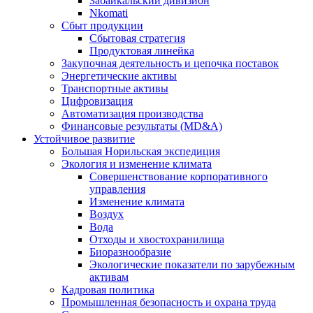
Забайкальский дивизион
Nkomati
Сбыт продукции
Сбытовая стратегия
Продуктовая линейка
Закупочная деятельность и цепочка поставок
Энергетические активы
Транспортные активы
Цифровизация
Автоматизация производства
Финансовые результаты (MD&A)
Устойчивое развитие
Большая Норильская экспедиция
Экология и изменение климата
Совершенствование корпоративного
управления
Изменение климата
Воздух
Вода
Отходы и хвостохранилища
Биоразнообразие
Экологические показатели по зарубежным
активам
Кадровая политика
Промышленная безопасность и охрана труда