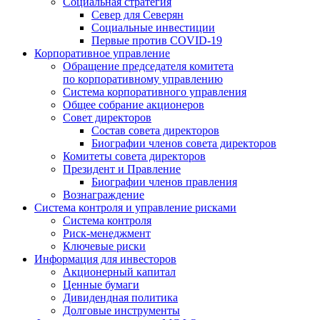
Социальная стратегия
Север для Северян
Социальные инвестиции
Первые против COVID‑19
Корпоративное управление
Обращение председателя комитета
по корпоративному управлению
Система корпоративного управления
Общее собрание акционеров
Совет директоров
Состав совета директоров
Биографии членов совета директоров
Комитеты совета директоров
Президент и Правление
Биографии членов правления
Вознаграждение
Система контроля и управление рисками
Система контроля
Риск-менеджмент
Ключевые риски
Информация для инвесторов
Акционерный капитал
Ценные бумаги
Дивидендная политика
Долговые инструменты