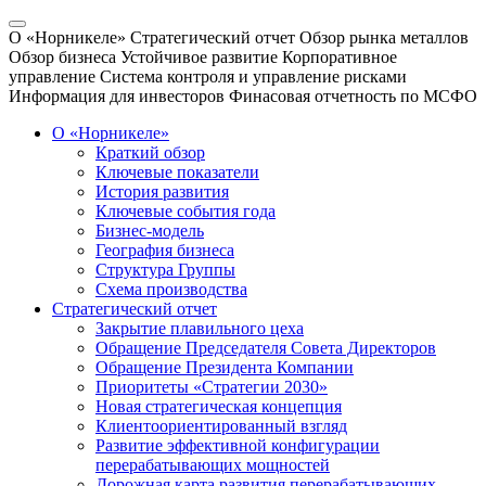
О «Норникеле»
Стратегический отчет
Обзор рынка металлов
Обзор бизнеса
Устойчивое развитие
Корпоративное
управление
Система контроля и управление рисками
Информация для инвесторов
Финасовая отчетность по МСФО
О «Норникеле»
Краткий обзор
Ключевые показатели
История развития
Ключевые события года
Бизнес-модель
География бизнеса
Структура Группы
Схема производства
Стратегический отчет
Закрытие плавильного цеха
Обращение Председателя Совета Директоров
Обращение Президента Компании
Приоритеты «Стратегии 2030»
Новая стратегическая концепция
Клиентоориентированный взгляд
Развитие эффективной конфигурации
перерабатывающих мощностей
Дорожная карта развития перерабатывающих