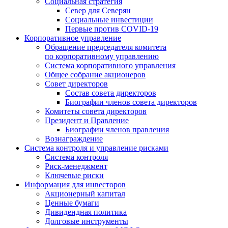
Социальная стратегия
Север для Северян
Социальные инвестиции
Первые против COVID‑19
Корпоративное управление
Обращение председателя комитета
по корпоративному управлению
Система корпоративного управления
Общее собрание акционеров
Совет директоров
Состав совета директоров
Биографии членов совета директоров
Комитеты совета директоров
Президент и Правление
Биографии членов правления
Вознаграждение
Система контроля и управление рисками
Система контроля
Риск-менеджмент
Ключевые риски
Информация для инвесторов
Акционерный капитал
Ценные бумаги
Дивидендная политика
Долговые инструменты