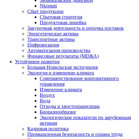
Забайкальский дивизион
Nkomati
Сбыт продукции
Сбытовая стратегия
Продуктовая линейка
Закупочная деятельность и цепочка поставок
Энергетические активы
Транспортные активы
Цифровизация
Автоматизация производства
Финансовые результаты (MD&A)
Устойчивое развитие
Большая Норильская экспедиция
Экология и изменение климата
Совершенствование корпоративного
управления
Изменение климата
Воздух
Вода
Отходы и хвостохранилища
Биоразнообразие
Экологические показатели по зарубежным
активам
Кадровая политика
Промышленная безопасность и охрана труда