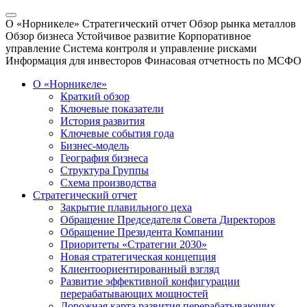
О «Норникеле»
Стратегический отчет
Обзор рынка металлов
Обзор бизнеса
Устойчивое развитие
Корпоративное
управление
Система контроля и управление рисками
Информация для инвесторов
Финасовая отчетность по МСФО
О «Норникеле»
Краткий обзор
Ключевые показатели
История развития
Ключевые события года
Бизнес-модель
География бизнеса
Структура Группы
Схема производства
Стратегический отчет
Закрытие плавильного цеха
Обращение Председателя Совета Директоров
Обращение Президента Компании
Приоритеты «Стратегии 2030»
Новая стратегическая концепция
Клиентоориентированный взгляд
Развитие эффективной конфигурации
перерабатывающих мощностей
Дорожная карта развития перерабатывающих