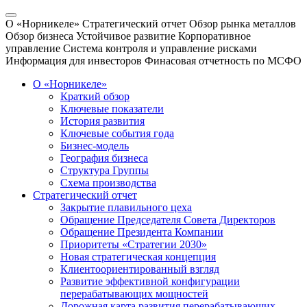
О «Норникеле»
Стратегический отчет
Обзор рынка металлов
Обзор бизнеса
Устойчивое развитие
Корпоративное
управление
Система контроля и управление рисками
Информация для инвесторов
Финасовая отчетность по МСФО
О «Норникеле»
Краткий обзор
Ключевые показатели
История развития
Ключевые события года
Бизнес-модель
География бизнеса
Структура Группы
Схема производства
Стратегический отчет
Закрытие плавильного цеха
Обращение Председателя Совета Директоров
Обращение Президента Компании
Приоритеты «Стратегии 2030»
Новая стратегическая концепция
Клиентоориентированный взгляд
Развитие эффективной конфигурации
перерабатывающих мощностей
Дорожная карта развития перерабатывающих