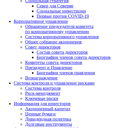
Социальная стратегия
Север для Северян
Социальные инвестиции
Первые против COVID‑19
Корпоративное управление
Обращение председателя комитета
по корпоративному управлению
Система корпоративного управления
Общее собрание акционеров
Совет директоров
Состав совета директоров
Биографии членов совета директоров
Комитеты совета директоров
Президент и Правление
Биографии членов правления
Вознаграждение
Система контроля и управление рисками
Система контроля
Риск-менеджмент
Ключевые риски
Информация для инвесторов
Акционерный капитал
Ценные бумаги
Дивидендная политика
Долговые инструменты