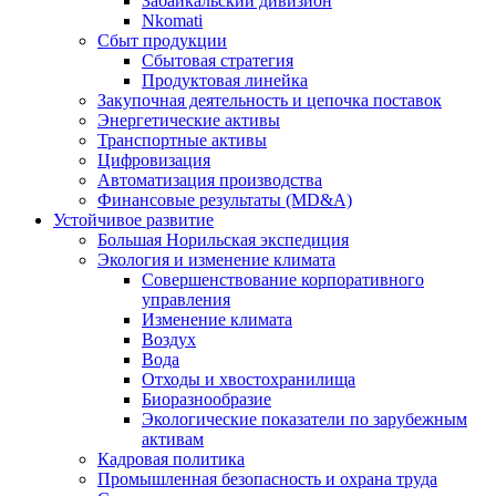
Забайкальский дивизион
Nkomati
Сбыт продукции
Сбытовая стратегия
Продуктовая линейка
Закупочная деятельность и цепочка поставок
Энергетические активы
Транспортные активы
Цифровизация
Автоматизация производства
Финансовые результаты (MD&A)
Устойчивое развитие
Большая Норильская экспедиция
Экология и изменение климата
Совершенствование корпоративного
управления
Изменение климата
Воздух
Вода
Отходы и хвостохранилища
Биоразнообразие
Экологические показатели по зарубежным
активам
Кадровая политика
Промышленная безопасность и охрана труда