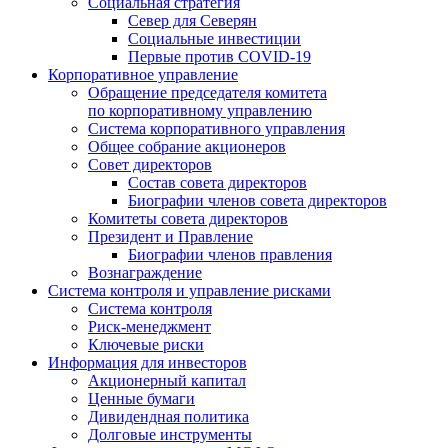
Социальная стратегия
Север для Северян
Социальные инвестиции
Первые против COVID‑19
Корпоративное управление
Обращение председателя комитета
по корпоративному управлению
Система корпоративного управления
Общее собрание акционеров
Совет директоров
Состав совета директоров
Биографии членов совета директоров
Комитеты совета директоров
Президент и Правление
Биографии членов правления
Вознаграждение
Система контроля и управление рисками
Система контроля
Риск-менеджмент
Ключевые риски
Информация для инвесторов
Акционерный капитал
Ценные бумаги
Дивидендная политика
Долговые инструменты