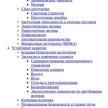
Забайкальский дивизион
Nkomati
Сбыт продукции
Сбытовая стратегия
Продуктовая линейка
Закупочная деятельность и цепочка поставок
Энергетические активы
Транспортные активы
Цифровизация
Автоматизация производства
Финансовые результаты (MD&A)
Устойчивое развитие
Большая Норильская экспедиция
Экология и изменение климата
Совершенствование корпоративного
управления
Изменение климата
Воздух
Вода
Отходы и хвостохранилища
Биоразнообразие
Экологические показатели по зарубежным
активам
Кадровая политика
Промышленная безопасность и охрана труда