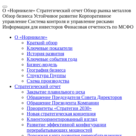
О «Норникеле»
Стратегический отчет
Обзор рынка металлов
Обзор бизнеса
Устойчивое развитие
Корпоративное
управление
Система контроля и управление рисками
Информация для инвесторов
Финасовая отчетность по МСФО
О «Норникеле»
Краткий обзор
Ключевые показатели
История развития
Ключевые события года
Бизнес-модель
География бизнеса
Структура Группы
Схема производства
Стратегический отчет
Закрытие плавильного цеха
Обращение Председателя Совета Директоров
Обращение Президента Компании
Приоритеты «Стратегии 2030»
Новая стратегическая концепция
Клиентоориентированный взгляд
Развитие эффективной конфигурации
перерабатывающих мощностей
Дорожная карта развития перерабатывающих