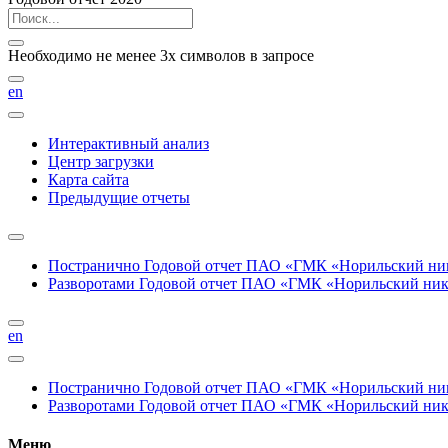
Необходимо не менее 3х символов в запросе
en
Интерактивный анализ
Центр загрузки
Карта сайта
Предыдущие отчеты
Постранично
Годовой отчет ПАО «ГМК «Норильский нике
Разворотами
Годовой отчет ПАО «ГМК «Норильский никел
en
Постранично
Годовой отчет ПАО «ГМК «Норильский нике
Разворотами
Годовой отчет ПАО «ГМК «Норильский никел
Меню