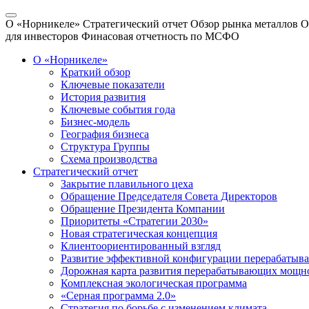
О «Норникеле»
Стратегический отчет
Обзор рынка металлов
О
для инвесторов
Финасовая отчетность по МСФО
О «Норникеле»
Краткий обзор
Ключевые показатели
История развития
Ключевые события года
Бизнес-модель
География бизнеса
Структура Группы
Схема производства
Стратегический отчет
Закрытие плавильного цеха
Обращение Председателя Совета Директоров
Обращение Президента Компании
Приоритеты «Стратегии 2030»
Новая стратегическая концепция
Клиентоориентированный взгляд
Развитие эффективной конфигурации перерабаты
Дорожная карта развития перерабатывающих мощн
Комплексная экологическая программа
«Серная программа 2.0»
Стратегия по борьбе с изменением климата