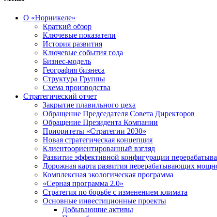
О «Норникеле»
Краткий обзор
Ключевые показатели
История развития
Ключевые события года
Бизнес-модель
География бизнеса
Структура Группы
Схема производства
Стратегический отчет
Закрытие плавильного цеха
Обращение Председателя Совета Директоров
Обращение Президента Компании
Приоритеты «Стратегии 2030»
Новая стратегическая концепция
Клиентоориентированный взгляд
Развитие эффективной конфигурации перерабаты
Дорожная карта развития перерабатывающих мощн
Комплексная экологическая программа
«Серная программа 2.0»
Стратегия по борьбе с изменением климата
Основные инвестиционные проекты
Добывающие активы