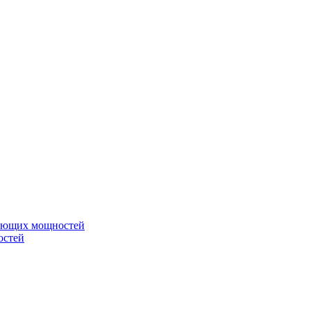
вающих мощностей
остей