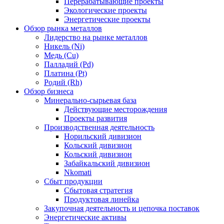
Перерабатывающие проекты
Экологические проекты
Энергетические проекты
Обзор рынка металлов
Лидерство на рынке металлов
Никель (Ni)
Медь (Cu)
Палладий (Pd)
Платина (Pt)
Родий (Rh)
Обзор бизнеса
Минерально-сырьевая база
Действующие месторождения
Проекты развития
Производственная деятельность
Норильский дивизион
Кольский дивизион
Кольский дивизион
Забайкальский дивизион
Nkomati
Сбыт продукции
Сбытовая стратегия
Продуктовая линейка
Закупочная деятельность и цепочка поставок
Энергетические активы