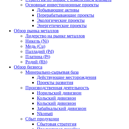
Основные инвестиционные проекты
Добывающие активы
Перерабатывающие проекты
Экологические проекты
Энергетические проекты
Обзор рынка металлов
Лидерство на рынке металлов
Никель (Ni)
Медь (Cu)
Палладий (Pd)
Платина (Pt)
Родий (Rh)
Обзор бизнеса
Минерально-сырьевая база
Действующие месторождения
Проекты развития
Производственная деятельность
Норильский дивизион
Кольский дивизион
Кольский дивизион
Забайкальский дивизион
Nkomati
Сбыт продукции
Сбытовая стратегия