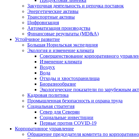
Продуктовая линейка
Закупочная деятельность и цепочка поставок
Энергетические активы
Транспортные активы
Цифровизация
Автоматизация производства
Финансовые результаты (MD&A)
Устойчивое развитие
Большая Норильская экспедиция
Экология и изменение климата
Совершенствование корпоративного управле
Изменение климата
Воздух
Вода
Отходы и хвостохранилища
Биоразнообразие
Экологические показатели по зарубежным ак
Кадровая политика
Промышленная безопасность и охрана труда
Социальная стратегия
Север для Северян
Социальные инвестиции
Первые против COVID‑19
Корпоративное управление
Обращение председателя комитета по корпоративн