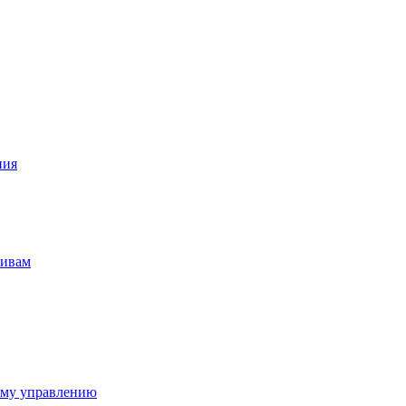
ния
тивам
ому управлению