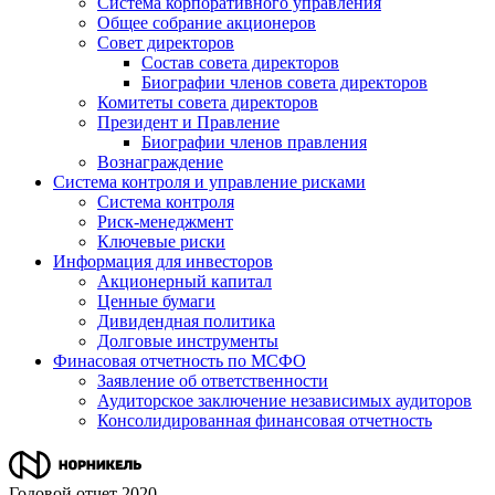
Система корпоративного управления
Общее собрание акционеров
Совет директоров
Состав совета директоров
Биографии членов совета директоров
Комитеты совета директоров
Президент и Правление
Биографии членов правления
Вознаграждение
Система контроля и управление рисками
Система контроля
Риск-менеджмент
Ключевые риски
Информация для инвесторов
Акционерный капитал
Ценные бумаги
Дивидендная политика
Долговые инструменты
Финасовая отчетность по МСФО
Заявление об ответственности
Аудиторское заключение независимых аудиторов
Консолидированная финансовая отчетность
Годовой отчет 2020