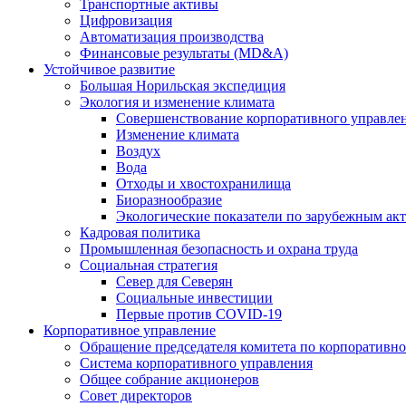
Транспортные активы
Цифровизация
Автоматизация производства
Финансовые результаты (MD&A)
Устойчивое развитие
Большая Норильская экспедиция
Экология и изменение климата
Совершенствование корпоративного управле
Изменение климата
Воздух
Вода
Отходы и хвостохранилища
Биоразнообразие
Экологические показатели по зарубежным ак
Кадровая политика
Промышленная безопасность и охрана труда
Социальная стратегия
Север для Северян
Социальные инвестиции
Первые против COVID‑19
Корпоративное управление
Обращение председателя комитета по корпоративн
Система корпоративного управления
Общее собрание акционеров
Совет директоров