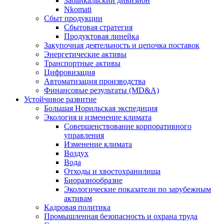
Забайкальский дивизион
Nkomati
Сбыт продукции
Сбытовая стратегия
Продуктовая линейка
Закупочная деятельность и цепочка поставок
Энергетические активы
Транспортные активы
Цифровизация
Автоматизация производства
Финансовые результаты (MD&A)
Устойчивое развитие
Большая Норильская экспедиция
Экология и изменение климата
Совершенствование корпоративного
управления
Изменение климата
Воздух
Вода
Отходы и хвостохранилища
Биоразнообразие
Экологические показатели по зарубежным
активам
Кадровая политика
Промышленная безопасность и охрана труда