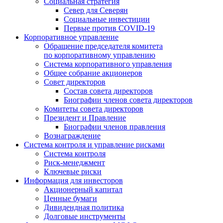
Социальная стратегия
Север для Северян
Социальные инвестиции
Первые против COVID‑19
Корпоративное управление
Обращение председателя комитета
по корпоративному управлению
Система корпоративного управления
Общее собрание акционеров
Совет директоров
Состав совета директоров
Биографии членов совета директоров
Комитеты совета директоров
Президент и Правление
Биографии членов правления
Вознаграждение
Система контроля и управление рисками
Система контроля
Риск-менеджмент
Ключевые риски
Информация для инвесторов
Акционерный капитал
Ценные бумаги
Дивидендная политика
Долговые инструменты