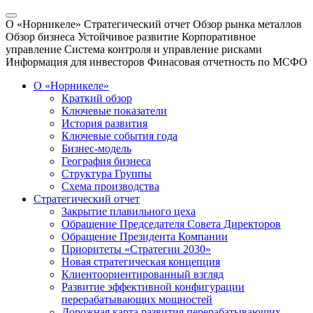
О «Норникеле»
Стратегический отчет
Обзор рынка металлов
Обзор бизнеса
Устойчивое развитие
Корпоративное
управление
Система контроля и управление рисками
Информация для инвесторов
Финасовая отчетность по МСФО
О «Норникеле»
Краткий обзор
Ключевые показатели
История развития
Ключевые события года
Бизнес-модель
География бизнеса
Структура Группы
Схема производства
Стратегический отчет
Закрытие плавильного цеха
Обращение Председателя Совета Директоров
Обращение Президента Компании
Приоритеты «Стратегии 2030»
Новая стратегическая концепция
Клиентоориентированный взгляд
Развитие эффективной конфигурации
перерабатывающих мощностей
Дорожная карта развития перерабатывающих