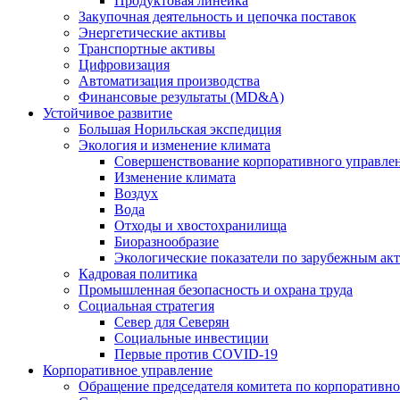
Продуктовая линейка
Закупочная деятельность и цепочка поставок
Энергетические активы
Транспортные активы
Цифровизация
Автоматизация производства
Финансовые результаты (MD&A)
Устойчивое развитие
Большая Норильская экспедиция
Экология и изменение климата
Совершенствование корпоративного управле
Изменение климата
Воздух
Вода
Отходы и хвостохранилища
Биоразнообразие
Экологические показатели по зарубежным ак
Кадровая политика
Промышленная безопасность и охрана труда
Социальная стратегия
Север для Северян
Социальные инвестиции
Первые против COVID‑19
Корпоративное управление
Обращение председателя комитета по корпоративн