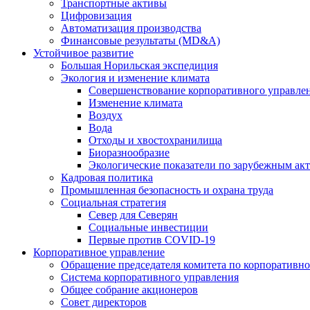
Транспортные активы
Цифровизация
Автоматизация производства
Финансовые результаты (MD&A)
Устойчивое развитие
Большая Норильская экспедиция
Экология и изменение климата
Совершенствование корпоративного управле
Изменение климата
Воздух
Вода
Отходы и хвостохранилища
Биоразнообразие
Экологические показатели по зарубежным ак
Кадровая политика
Промышленная безопасность и охрана труда
Социальная стратегия
Север для Северян
Социальные инвестиции
Первые против COVID‑19
Корпоративное управление
Обращение председателя комитета по корпоративн
Система корпоративного управления
Общее собрание акционеров
Совет директоров