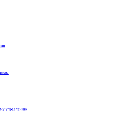
ния
тивам
ому управлению