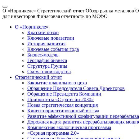
О «Норникеле»
Стратегический отчет
Обзор рынка металлов
О
для инвесторов
Финасовая отчетность по МСФО
О «Норникеле»
Краткий обзор
Ключевые показатели
История развития
Ключевые события года
Бизнес-модель
География бизнеса
Структура Группы
Схема производства
Стратегический отчет
Закрытие плавильного цеха
Обращение Председателя Совета Директоров
Обращение Президента Компании
Приоритеты «Стратегии 2030»
Новая стратегическая концепция
Клиентоориентированный взгляд
Развитие эффективной конфигурации перерабаты
Дорожная карта развития перерабатывающих мощн
Комплексная экологическая программа
«Серная программа 2.0»
Стратегия по борьбе с изменением климата