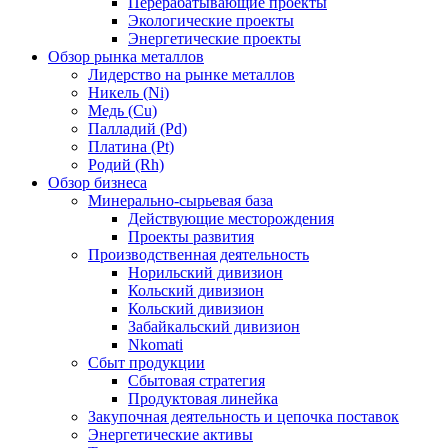
Перерабатывающие проекты
Экологические проекты
Энергетические проекты
Обзор рынка металлов
Лидерство на рынке металлов
Никель (Ni)
Медь (Cu)
Палладий (Pd)
Платина (Pt)
Родий (Rh)
Обзор бизнеса
Минерально-сырьевая база
Действующие месторождения
Проекты развития
Производственная деятельность
Норильский дивизион
Кольский дивизион
Кольский дивизион
Забайкальский дивизион
Nkomati
Сбыт продукции
Сбытовая стратегия
Продуктовая линейка
Закупочная деятельность и цепочка поставок
Энергетические активы