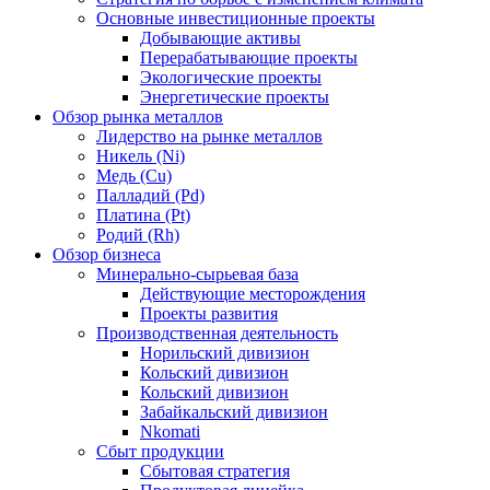
Основные инвестиционные проекты
Добывающие активы
Перерабатывающие проекты
Экологические проекты
Энергетические проекты
Обзор рынка металлов
Лидерство на рынке металлов
Никель (Ni)
Медь (Cu)
Палладий (Pd)
Платина (Pt)
Родий (Rh)
Обзор бизнеса
Минерально-сырьевая база
Действующие месторождения
Проекты развития
Производственная деятельность
Норильский дивизион
Кольский дивизион
Кольский дивизион
Забайкальский дивизион
Nkomati
Сбыт продукции
Сбытовая стратегия