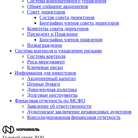
Система корпоративного управления
Общее собрание акционеров
Совет директоров
Состав совета директоров
Биографии членов совета директоров
Комитеты совета директоров
Президент и Правление
Биографии членов правления
Вознаграждение
Система контроля и управление рисками
Система контроля
Риск-менеджмент
Ключевые риски
Информация для инвесторов
Акционерный капитал
Ценные бумаги
Дивидендная политика
Долговые инструменты
Финасовая отчетность по МСФО
Заявление об ответственности
Аудиторское заключение независимых аудиторов
Консолидированная финансовая отчетность
Годовой отчет 2020