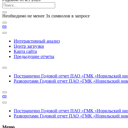
Необходимо не менее 3х символов в запросе
en
Интерактивный анализ
Центр загрузки
Карта сайта
Предыдущие отчеты
Постранично
Годовой отчет ПАО «ГМК «Норильский нике
Разворотами
Годовой отчет ПАО «ГМК «Норильский никел
en
Постранично
Годовой отчет ПАО «ГМК «Норильский нике
Разворотами
Годовой отчет ПАО «ГМК «Норильский никел
Меню