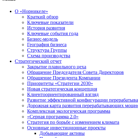
О «Норникеле»
Краткий обзор
Ключевые показатели
История развития
Ключевые события года
Бизнес-модель
География бизнеса
Структура Группы
Схема производства
Стратегический отчет
Закрытие плавильного цеха
Обращение Председателя Совета Директоров
Обращение Президента Компании
Приоритеты «Стратегии 2030»
Новая стратегическая концепция
Клиентоориентированный взгляд
Развитие эффективной конфигурации перерабаты
Дорожная карта развития перерабатывающих мощн
Комплексная экологическая программа
«Серная программа 2.0»
Стратегия по борьбе с изменением климата
Основные инвестиционные проекты
Добывающие активы