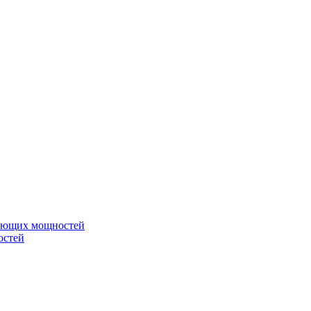
вающих мощностей
остей