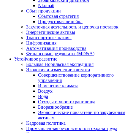
Забайкальский дивизион
Nkomati
Сбыт продукции
Сбытовая стратегия
Продуктовая линейка
Закупочная деятельность и цепочка поставок
Энергетические активы
Транспортные активы
Цифровизация
Автоматизация производства
Финансовые результаты (MD&A)
Устойчивое развитие
Большая Норильская экспедиция
Экология и изменение климата
Совершенствование корпоративного
управления
Изменение климата
Воздух
Вода
Отходы и хвостохранилища
Биоразнообразие
Экологические показатели по зарубежным
активам
Кадровая политика
Промышленная безопасность и охрана труда