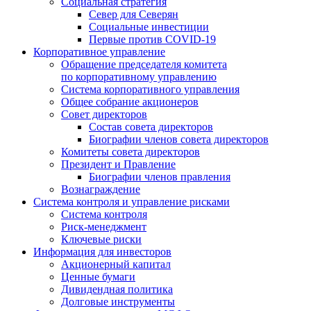
Социальная стратегия
Север для Северян
Социальные инвестиции
Первые против COVID‑19
Корпоративное управление
Обращение председателя комитета
по корпоративному управлению
Система корпоративного управления
Общее собрание акционеров
Совет директоров
Состав совета директоров
Биографии членов совета директоров
Комитеты совета директоров
Президент и Правление
Биографии членов правления
Вознаграждение
Система контроля и управление рисками
Система контроля
Риск-менеджмент
Ключевые риски
Информация для инвесторов
Акционерный капитал
Ценные бумаги
Дивидендная политика
Долговые инструменты