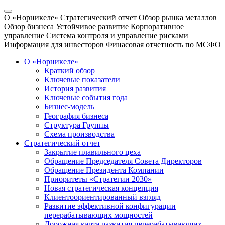
О «Норникеле»
Стратегический отчет
Обзор рынка металлов
Обзор бизнеса
Устойчивое развитие
Корпоративное
управление
Система контроля и управление рисками
Информация для инвесторов
Финасовая отчетность по МСФО
О «Норникеле»
Краткий обзор
Ключевые показатели
История развития
Ключевые события года
Бизнес-модель
География бизнеса
Структура Группы
Схема производства
Стратегический отчет
Закрытие плавильного цеха
Обращение Председателя Совета Директоров
Обращение Президента Компании
Приоритеты «Стратегии 2030»
Новая стратегическая концепция
Клиентоориентированный взгляд
Развитие эффективной конфигурации
перерабатывающих мощностей
Дорожная карта развития перерабатывающих