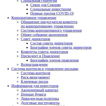
Социальная стратегия
Север для Северян
Социальные инвестиции
Первые против COVID‑19
Корпоративное управление
Обращение председателя комитета
по корпоративному управлению
Система корпоративного управления
Общее собрание акционеров
Совет директоров
Состав совета директоров
Биографии членов совета директоров
Комитеты совета директоров
Президент и Правление
Биографии членов правления
Вознаграждение
Система контроля и управление рисками
Система контроля
Риск-менеджмент
Ключевые риски
Информация для инвесторов
Акционерный капитал
Ценные бумаги
Дивидендная политика
Долговые инструменты