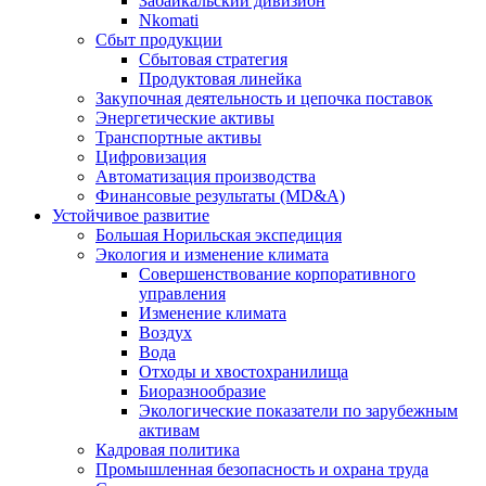
Забайкальский дивизион
Nkomati
Сбыт продукции
Сбытовая стратегия
Продуктовая линейка
Закупочная деятельность и цепочка поставок
Энергетические активы
Транспортные активы
Цифровизация
Автоматизация производства
Финансовые результаты (MD&A)
Устойчивое развитие
Большая Норильская экспедиция
Экология и изменение климата
Совершенствование корпоративного
управления
Изменение климата
Воздух
Вода
Отходы и хвостохранилища
Биоразнообразие
Экологические показатели по зарубежным
активам
Кадровая политика
Промышленная безопасность и охрана труда