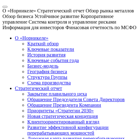
О «Норникеле»
Стратегический отчет
Обзор рынка металлов
Обзор бизнеса
Устойчивое развитие
Корпоративное
управление
Система контроля и управление рисками
Информация для инвесторов
Финасовая отчетность по МСФО
О «Норникеле»
Краткий обзор
Ключевые показатели
История развития
Ключевые события года
Бизнес-модель
География бизнеса
Структура Группы
Схема производства
Стратегический отчет
Закрытие плавильного цеха
Обращение Председателя Совета Директоров
Обращение Президента Компании
Приоритеты «Стратегии 2030»
Новая стратегическая концепция
Клиентоориентированный взгляд
Развитие эффективной конфигурации
перерабатывающих мощностей
Дорожная карта развития перерабатывающих