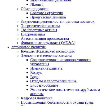
Забайкальский дивизион
Nkomati
Сбыт продукции
Сбытовая стратегия
Продуктовая линейка
Закупочная деятельность и цепочка поставок
Энергетические активы
Транспортные активы
Цифровизация
Автоматизация производства
Финансовые результаты (MD&A)
Устойчивое развитие
Большая Норильская экспедиция
Экология и изменение климата
Совершенствование корпоративного
управления
Изменение климата
Воздух
Вода
Отходы и хвостохранилища
Биоразнообразие
Экологические показатели по зарубежным
активам
Кадровая политика
Промышленная безопасность и охрана труда