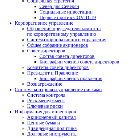
Социальная стратегия
Север для Северян
Социальные инвестиции
Первые против COVID‑19
Корпоративное управление
Обращение председателя комитета
по корпоративному управлению
Система корпоративного управления
Общее собрание акционеров
Совет директоров
Состав совета директоров
Биографии членов совета директоров
Комитеты совета директоров
Президент и Правление
Биографии членов правления
Вознаграждение
Система контроля и управление рисками
Система контроля
Риск-менеджмент
Ключевые риски
Информация для инвесторов
Акционерный капитал
Ценные бумаги
Дивидендная политика
Долговые инструменты