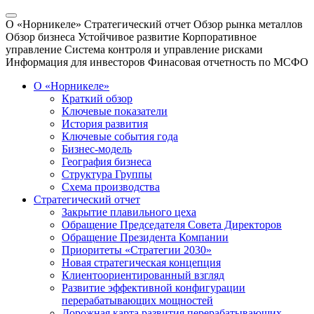
О «Норникеле»
Стратегический отчет
Обзор рынка металлов
Обзор бизнеса
Устойчивое развитие
Корпоративное
управление
Система контроля и управление рисками
Информация для инвесторов
Финасовая отчетность по МСФО
О «Норникеле»
Краткий обзор
Ключевые показатели
История развития
Ключевые события года
Бизнес-модель
География бизнеса
Структура Группы
Схема производства
Стратегический отчет
Закрытие плавильного цеха
Обращение Председателя Совета Директоров
Обращение Президента Компании
Приоритеты «Стратегии 2030»
Новая стратегическая концепция
Клиентоориентированный взгляд
Развитие эффективной конфигурации
перерабатывающих мощностей
Дорожная карта развития перерабатывающих