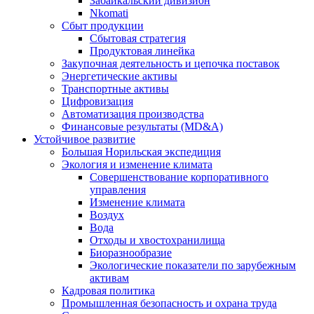
Забайкальский дивизион
Nkomati
Сбыт продукции
Сбытовая стратегия
Продуктовая линейка
Закупочная деятельность и цепочка поставок
Энергетические активы
Транспортные активы
Цифровизация
Автоматизация производства
Финансовые результаты (MD&A)
Устойчивое развитие
Большая Норильская экспедиция
Экология и изменение климата
Совершенствование корпоративного
управления
Изменение климата
Воздух
Вода
Отходы и хвостохранилища
Биоразнообразие
Экологические показатели по зарубежным
активам
Кадровая политика
Промышленная безопасность и охрана труда