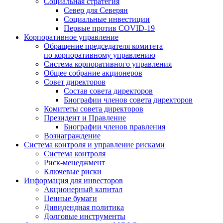
Социальная стратегия
Север для Северян
Социальные инвестиции
Первые против COVID‑19
Корпоративное управление
Обращение председателя комитета
по корпоративному управлению
Система корпоративного управления
Общее собрание акционеров
Совет директоров
Состав совета директоров
Биографии членов совета директоров
Комитеты совета директоров
Президент и Правление
Биографии членов правления
Вознаграждение
Система контроля и управление рисками
Система контроля
Риск-менеджмент
Ключевые риски
Информация для инвесторов
Акционерный капитал
Ценные бумаги
Дивидендная политика
Долговые инструменты