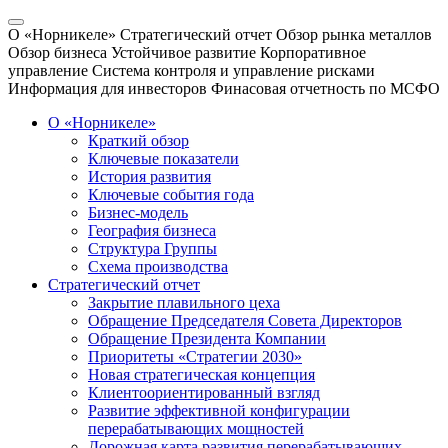
О «Норникеле»
Стратегический отчет
Обзор рынка металлов
Обзор бизнеса
Устойчивое развитие
Корпоративное
управление
Система контроля и управление рисками
Информация для инвесторов
Финасовая отчетность по МСФО
О «Норникеле»
Краткий обзор
Ключевые показатели
История развития
Ключевые события года
Бизнес-модель
География бизнеса
Структура Группы
Схема производства
Стратегический отчет
Закрытие плавильного цеха
Обращение Председателя Совета Директоров
Обращение Президента Компании
Приоритеты «Стратегии 2030»
Новая стратегическая концепция
Клиентоориентированный взгляд
Развитие эффективной конфигурации
перерабатывающих мощностей
Дорожная карта развития перерабатывающих