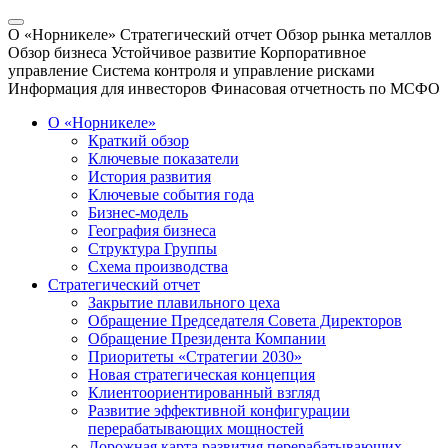
О «Норникеле»
Стратегический отчет
Обзор рынка металлов
Обзор бизнеса
Устойчивое развитие
Корпоративное
управление
Система контроля и управление рисками
Информация для инвесторов
Финасовая отчетность по МСФО
О «Норникеле»
Краткий обзор
Ключевые показатели
История развития
Ключевые события года
Бизнес-модель
География бизнеса
Структура Группы
Схема производства
Стратегический отчет
Закрытие плавильного цеха
Обращение Председателя Совета Директоров
Обращение Президента Компании
Приоритеты «Стратегии 2030»
Новая стратегическая концепция
Клиентоориентированный взгляд
Развитие эффективной конфигурации
перерабатывающих мощностей
Дорожная карта развития перерабатывающих