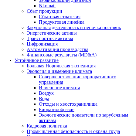
Забайкальский дивизион
Nkomati
Сбыт продукции
Сбытовая стратегия
Продуктовая линейка
Закупочная деятельность и цепочка поставок
Энергетические активы
Транспортные активы
Цифровизация
Автоматизация производства
Финансовые результаты (MD&A)
Устойчивое развитие
Большая Норильская экспедиция
Экология и изменение климата
Совершенствование корпоративного
управления
Изменение климата
Воздух
Вода
Отходы и хвостохранилища
Биоразнообразие
Экологические показатели по зарубежным
активам
Кадровая политика
Промышленная безопасность и охрана труда