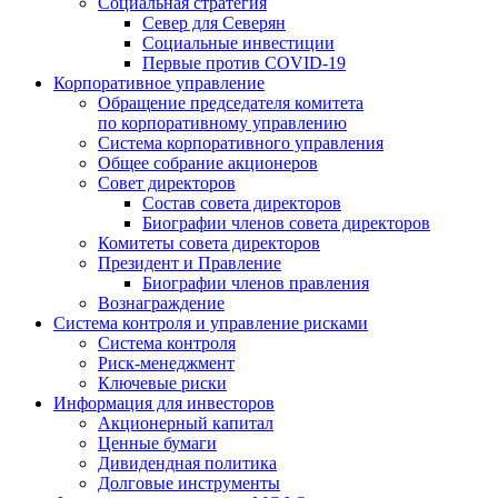
Социальная стратегия
Север для Северян
Социальные инвестиции
Первые против COVID‑19
Корпоративное управление
Обращение председателя комитета
по корпоративному управлению
Система корпоративного управления
Общее собрание акционеров
Совет директоров
Состав совета директоров
Биографии членов совета директоров
Комитеты совета директоров
Президент и Правление
Биографии членов правления
Вознаграждение
Система контроля и управление рисками
Система контроля
Риск-менеджмент
Ключевые риски
Информация для инвесторов
Акционерный капитал
Ценные бумаги
Дивидендная политика
Долговые инструменты