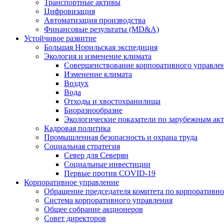
Транспортные активы
Цифровизация
Автоматизация производства
Финансовые результаты (MD&A)
Устойчивое развитие
Большая Норильская экспедиция
Экология и изменение климата
Совершенствование корпоративного управле
Изменение климата
Воздух
Вода
Отходы и хвостохранилища
Биоразнообразие
Экологические показатели по зарубежным ак
Кадровая политика
Промышленная безопасность и охрана труда
Социальная стратегия
Север для Северян
Социальные инвестиции
Первые против COVID‑19
Корпоративное управление
Обращение председателя комитета по корпоративн
Система корпоративного управления
Общее собрание акционеров
Совет директоров