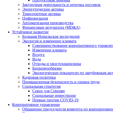
Продуктовая линейка
Закупочная деятельность и цепочка поставок
Энергетические активы
Транспортные активы
Цифровизация
Автоматизация производства
Финансовые результаты (MD&A)
Устойчивое развитие
Большая Норильская экспедиция
Экология и изменение климата
Совершенствование корпоративного управле
Изменение климата
Воздух
Вода
Отходы и хвостохранилища
Биоразнообразие
Экологические показатели по зарубежным ак
Кадровая политика
Промышленная безопасность и охрана труда
Социальная стратегия
Север для Северян
Социальные инвестиции
Первые против COVID‑19
Корпоративное управление
Обращение председателя комитета по корпоративн