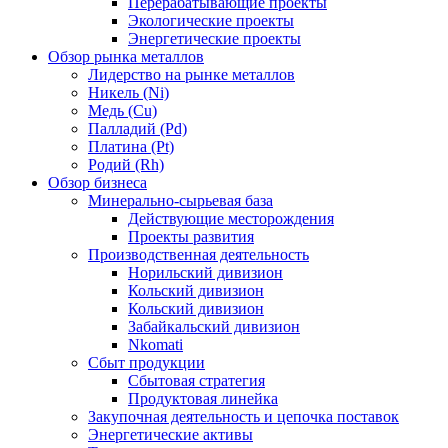
Перерабатывающие проекты
Экологические проекты
Энергетические проекты
Обзор рынка металлов
Лидерство на рынке металлов
Никель (Ni)
Медь (Cu)
Палладий (Pd)
Платина (Pt)
Родий (Rh)
Обзор бизнеса
Минерально-сырьевая база
Действующие месторождения
Проекты развития
Производственная деятельность
Норильский дивизион
Кольский дивизион
Кольский дивизион
Забайкальский дивизион
Nkomati
Сбыт продукции
Сбытовая стратегия
Продуктовая линейка
Закупочная деятельность и цепочка поставок
Энергетические активы