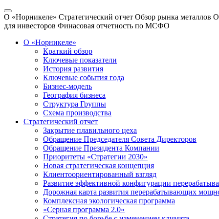
О «Норникеле»
Стратегический отчет
Обзор рынка металлов
О
для инвесторов
Финасовая отчетность по МСФО
О «Норникеле»
Краткий обзор
Ключевые показатели
История развития
Ключевые события года
Бизнес-модель
География бизнеса
Структура Группы
Схема производства
Стратегический отчет
Закрытие плавильного цеха
Обращение Председателя Совета Директоров
Обращение Президента Компании
Приоритеты «Стратегии 2030»
Новая стратегическая концепция
Клиентоориентированный взгляд
Развитие эффективной конфигурации перерабаты
Дорожная карта развития перерабатывающих мощн
Комплексная экологическая программа
«Серная программа 2.0»
Стратегия по борьбе с изменением климата