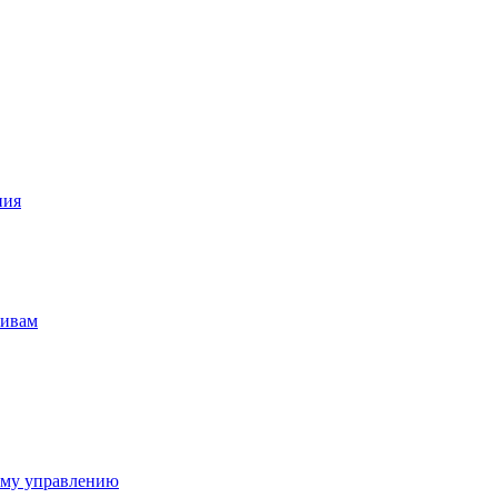
ния
тивам
ому управлению