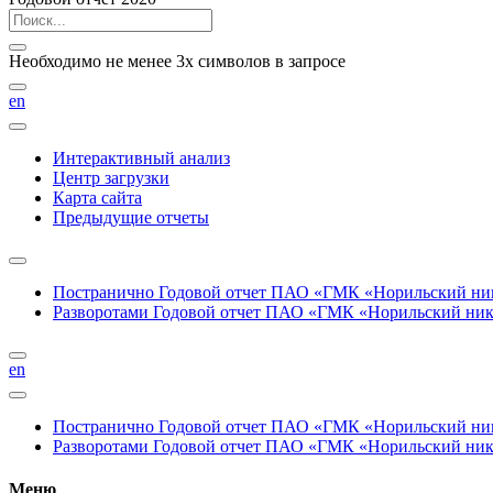
Необходимо не менее 3х символов в запросе
en
Интерактивный анализ
Центр загрузки
Карта сайта
Предыдущие отчеты
Постранично
Годовой отчет ПАО «ГМК «Норильский нике
Разворотами
Годовой отчет ПАО «ГМК «Норильский никел
en
Постранично
Годовой отчет ПАО «ГМК «Норильский нике
Разворотами
Годовой отчет ПАО «ГМК «Норильский никел
Меню