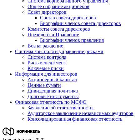
Система корпоративного управления
Общее собрание акционеров
Совет директоров
Состав совета директоров
Биографии членов совета директоров
Комитеты совета директоров
Президент и Правление
Биографии членов правления
Вознаграждение
Система контроля и управление рисками
Система контроля
Риск-менеджмент
Ключевые риски
Информация для инвесторов
Акционерный капитал
Ценные бумаги
Дивидендная политика
Долговые инструменты
Финасовая отчетность по МСФО
Заявление об ответственности
Аудиторское заключение независимых аудиторов
Консолидированная финансовая отчетность
Годовой отчет 2020