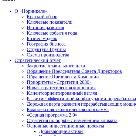
О «Норникеле»
Краткий обзор
Ключевые показатели
История развития
Ключевые события года
Бизнес-модель
География бизнеса
Структура Группы
Схема производства
Стратегический отчет
Закрытие плавильного цеха
Обращение Председателя Совета Директоров
Обращение Президента Компании
Приоритеты «Стратегии 2030»
Новая стратегическая концепция
Клиентоориентированный взгляд
Развитие эффективной конфигурации перерабаты
Дорожная карта развития перерабатывающих мощн
Комплексная экологическая программа
«Серная программа 2.0»
Стратегия по борьбе с изменением климата
Основные инвестиционные проекты
Добывающие активы