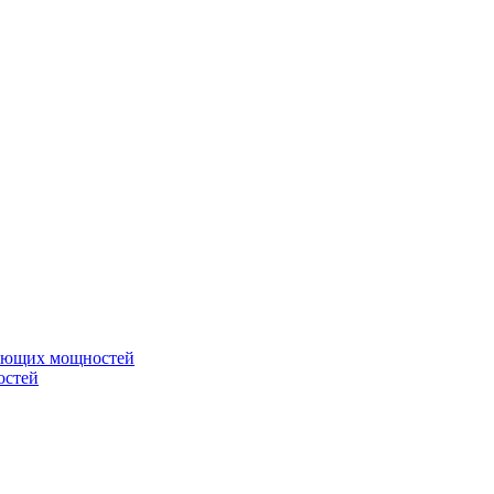
вающих мощностей
остей