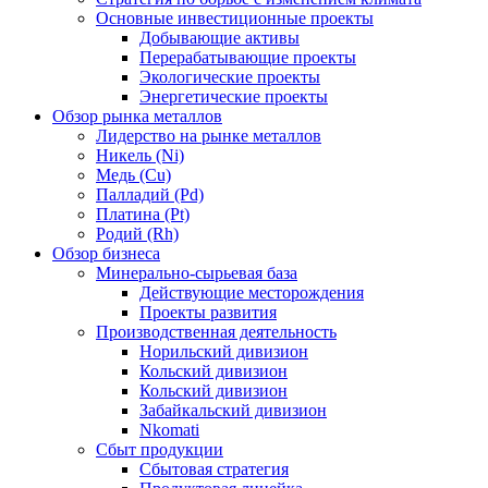
Основные инвестиционные проекты
Добывающие активы
Перерабатывающие проекты
Экологические проекты
Энергетические проекты
Обзор рынка металлов
Лидерство на рынке металлов
Никель (Ni)
Медь (Cu)
Палладий (Pd)
Платина (Pt)
Родий (Rh)
Обзор бизнеса
Минерально-сырьевая база
Действующие месторождения
Проекты развития
Производственная деятельность
Норильский дивизион
Кольский дивизион
Кольский дивизион
Забайкальский дивизион
Nkomati
Сбыт продукции
Сбытовая стратегия