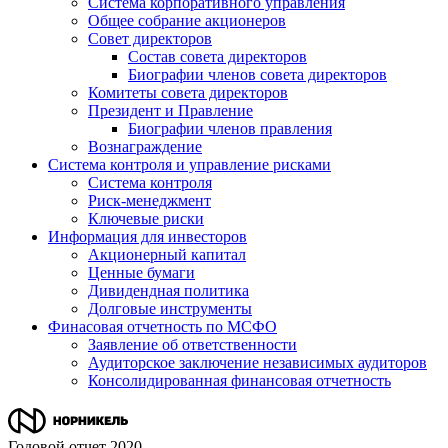
Система корпоративного управления
Общее собрание акционеров
Совет директоров
Состав совета директоров
Биографии членов совета директоров
Комитеты совета директоров
Президент и Правление
Биографии членов правления
Вознаграждение
Система контроля и управление рисками
Система контроля
Риск-менеджмент
Ключевые риски
Информация для инвесторов
Акционерный капитал
Ценные бумаги
Дивидендная политика
Долговые инструменты
Финасовая отчетность по МСФО
Заявление об ответственности
Аудиторское заключение независимых аудиторов
Консолидированная финансовая отчетность
Годовой отчет 2020