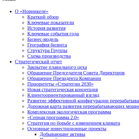
О «Норникеле»
Краткий обзор
Ключевые показатели
История развития
Ключевые события года
Бизнес-модель
География бизнеса
Структура Группы
Схема производства
Стратегический отчет
Закрытие плавильного цеха
Обращение Председателя Совета Директоров
Обращение Президента Компании
Приоритеты «Стратегии 2030»
Новая стратегическая концепция
Клиентоориентированный взгляд
Развитие эффективной конфигурации перерабаты
Дорожная карта развития перерабатывающих мощн
Комплексная экологическая программа
«Серная программа 2.0»
Стратегия по борьбе с изменением климата
Основные инвестиционные проекты
Добывающие активы