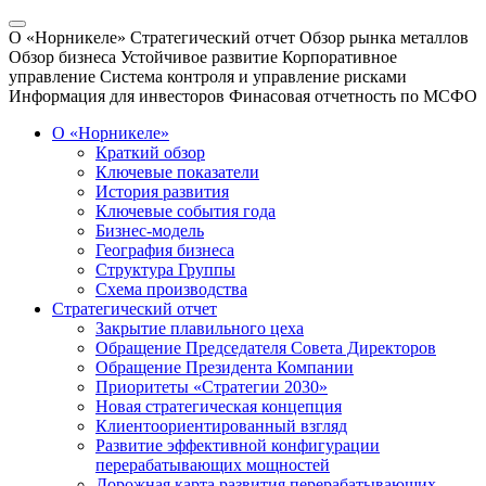
О «Норникеле»
Стратегический отчет
Обзор рынка металлов
Обзор бизнеса
Устойчивое развитие
Корпоративное
управление
Система контроля и управление рисками
Информация для инвесторов
Финасовая отчетность по МСФО
О «Норникеле»
Краткий обзор
Ключевые показатели
История развития
Ключевые события года
Бизнес-модель
География бизнеса
Структура Группы
Схема производства
Стратегический отчет
Закрытие плавильного цеха
Обращение Председателя Совета Директоров
Обращение Президента Компании
Приоритеты «Стратегии 2030»
Новая стратегическая концепция
Клиентоориентированный взгляд
Развитие эффективной конфигурации
перерабатывающих мощностей
Дорожная карта развития перерабатывающих