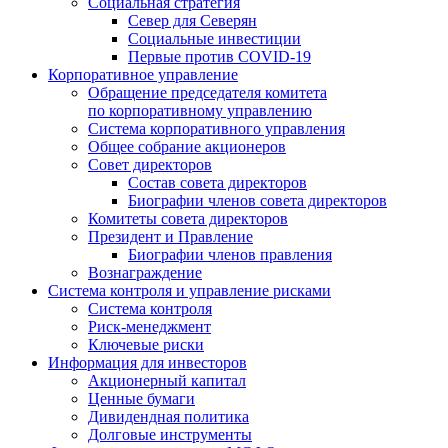
Социальная стратегия
Север для Северян
Социальные инвестиции
Первые против COVID‑19
Корпоративное управление
Обращение председателя комитета
по корпоративному управлению
Система корпоративного управления
Общее собрание акционеров
Совет директоров
Состав совета директоров
Биографии членов совета директоров
Комитеты совета директоров
Президент и Правление
Биографии членов правления
Вознаграждение
Система контроля и управление рисками
Система контроля
Риск-менеджмент
Ключевые риски
Информация для инвесторов
Акционерный капитал
Ценные бумаги
Дивидендная политика
Долговые инструменты