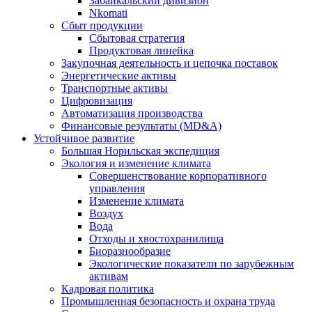
Забайкальский дивизион
Nkomati
Сбыт продукции
Сбытовая стратегия
Продуктовая линейка
Закупочная деятельность и цепочка поставок
Энергетические активы
Транспортные активы
Цифровизация
Автоматизация производства
Финансовые результаты (MD&A)
Устойчивое развитие
Большая Норильская экспедиция
Экология и изменение климата
Совершенствование корпоративного
управления
Изменение климата
Воздух
Вода
Отходы и хвостохранилища
Биоразнообразие
Экологические показатели по зарубежным
активам
Кадровая политика
Промышленная безопасность и охрана труда