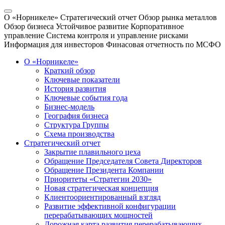
О «Норникеле»
Стратегический отчет
Обзор рынка металлов
Обзор бизнеса
Устойчивое развитие
Корпоративное
управление
Система контроля и управление рисками
Информация для инвесторов
Финасовая отчетность по МСФО
О «Норникеле»
Краткий обзор
Ключевые показатели
История развития
Ключевые события года
Бизнес-модель
География бизнеса
Структура Группы
Схема производства
Стратегический отчет
Закрытие плавильного цеха
Обращение Председателя Совета Директоров
Обращение Президента Компании
Приоритеты «Стратегии 2030»
Новая стратегическая концепция
Клиентоориентированный взгляд
Развитие эффективной конфигурации
перерабатывающих мощностей
Дорожная карта развития перерабатывающих