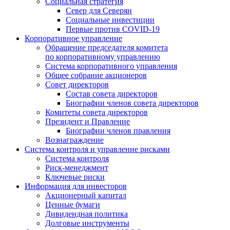
Социальная стратегия
Север для Северян
Социальные инвестиции
Первые против COVID‑19
Корпоративное управление
Обращение председателя комитета
по корпоративному управлению
Система корпоративного управления
Общее собрание акционеров
Совет директоров
Состав совета директоров
Биографии членов совета директоров
Комитеты совета директоров
Президент и Правление
Биографии членов правления
Вознаграждение
Система контроля и управление рисками
Система контроля
Риск-менеджмент
Ключевые риски
Информация для инвесторов
Акционерный капитал
Ценные бумаги
Дивидендная политика
Долговые инструменты