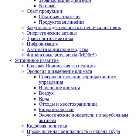
Забайкальский дивизион
Nkomati
Сбыт продукции
Сбытовая стратегия
Продуктовая линейка
Закупочная деятельность и цепочка поставок
Энергетические активы
Транспортные активы
Цифровизация
Автоматизация производства
Финансовые результаты (MD&A)
Устойчивое развитие
Большая Норильская экспедиция
Экология и изменение климата
Совершенствование корпоративного
управления
Изменение климата
Воздух
Вода
Отходы и хвостохранилища
Биоразнообразие
Экологические показатели по зарубежным
активам
Кадровая политика
Промышленная безопасность и охрана труда