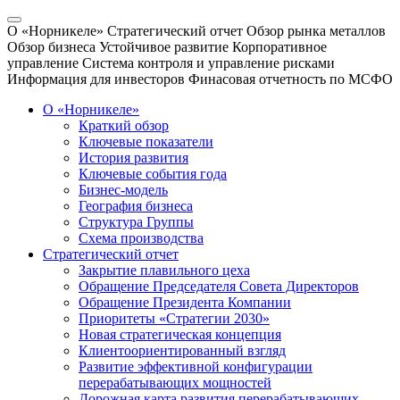
О «Норникеле»
Стратегический отчет
Обзор рынка металлов
Обзор бизнеса
Устойчивое развитие
Корпоративное
управление
Система контроля и управление рисками
Информация для инвесторов
Финасовая отчетность по МСФО
О «Норникеле»
Краткий обзор
Ключевые показатели
История развития
Ключевые события года
Бизнес-модель
География бизнеса
Структура Группы
Схема производства
Стратегический отчет
Закрытие плавильного цеха
Обращение Председателя Совета Директоров
Обращение Президента Компании
Приоритеты «Стратегии 2030»
Новая стратегическая концепция
Клиентоориентированный взгляд
Развитие эффективной конфигурации
перерабатывающих мощностей
Дорожная карта развития перерабатывающих