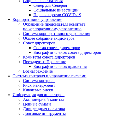
Социальная стратегия
Север для Северян
Социальные инвестиции
Первые против COVID‑19
Корпоративное управление
Обращение председателя комитета
по корпоративному управлению
Система корпоративного управления
Общее собрание акционеров
Совет директоров
Состав совета директоров
Биографии членов совета директоров
Комитеты совета директоров
Президент и Правление
Биографии членов правления
Вознаграждение
Система контроля и управление рисками
Система контроля
Риск-менеджмент
Ключевые риски
Информация для инвесторов
Акционерный капитал
Ценные бумаги
Дивидендная политика
Долговые инструменты