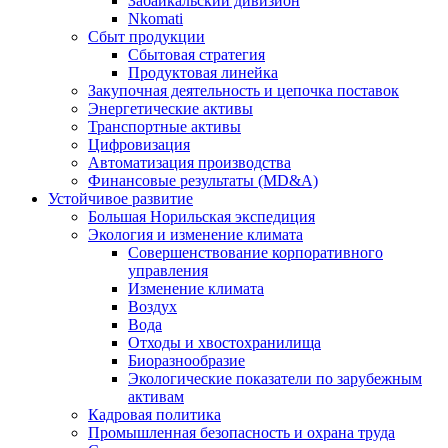
Забайкальский дивизион
Nkomati
Сбыт продукции
Сбытовая стратегия
Продуктовая линейка
Закупочная деятельность и цепочка поставок
Энергетические активы
Транспортные активы
Цифровизация
Автоматизация производства
Финансовые результаты (MD&A)
Устойчивое развитие
Большая Норильская экспедиция
Экология и изменение климата
Совершенствование корпоративного
управления
Изменение климата
Воздух
Вода
Отходы и хвостохранилища
Биоразнообразие
Экологические показатели по зарубежным
активам
Кадровая политика
Промышленная безопасность и охрана труда