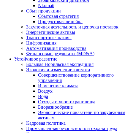
Забайкальский дивизион
Nkomati
Сбыт продукции
Сбытовая стратегия
Продуктовая линейка
Закупочная деятельность и цепочка поставок
Энергетические активы
Транспортные активы
Цифровизация
Автоматизация производства
Финансовые результаты (MD&A)
Устойчивое развитие
Большая Норильская экспедиция
Экология и изменение климата
Совершенствование корпоративного
управления
Изменение климата
Воздух
Вода
Отходы и хвостохранилища
Биоразнообразие
Экологические показатели по зарубежным
активам
Кадровая политика
Промышленная безопасность и охрана труда