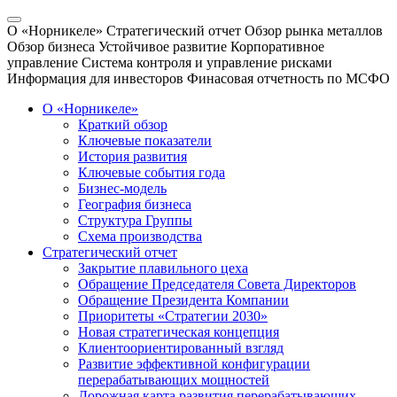
О «Норникеле»
Стратегический отчет
Обзор рынка металлов
Обзор бизнеса
Устойчивое развитие
Корпоративное
управление
Система контроля и управление рисками
Информация для инвесторов
Финасовая отчетность по МСФО
О «Норникеле»
Краткий обзор
Ключевые показатели
История развития
Ключевые события года
Бизнес-модель
География бизнеса
Структура Группы
Схема производства
Стратегический отчет
Закрытие плавильного цеха
Обращение Председателя Совета Директоров
Обращение Президента Компании
Приоритеты «Стратегии 2030»
Новая стратегическая концепция
Клиентоориентированный взгляд
Развитие эффективной конфигурации
перерабатывающих мощностей
Дорожная карта развития перерабатывающих