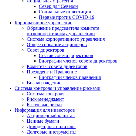
Социальная стратегия
Север для Северян
Социальные инвестиции
Первые против COVID‑19
Корпоративное управление
Обращение председателя комитета
по корпоративному управлению
Система корпоративного управления
Общее собрание акционеров
Совет директоров
Состав совета директоров
Биографии членов совета директоров
Комитеты совета директоров
Президент и Правление
Биографии членов правления
Вознаграждение
Система контроля и управление рисками
Система контроля
Риск-менеджмент
Ключевые риски
Информация для инвесторов
Акционерный капитал
Ценные бумаги
Дивидендная политика
Долговые инструменты