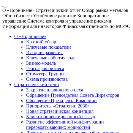
О «Норникеле»
Стратегический отчет
Обзор рынка металлов
Обзор бизнеса
Устойчивое развитие
Корпоративное
управление
Система контроля и управление рисками
Информация для инвесторов
Финасовая отчетность по МСФО
О «Норникеле»
Краткий обзор
Ключевые показатели
История развития
Ключевые события года
Бизнес-модель
География бизнеса
Структура Группы
Схема производства
Стратегический отчет
Закрытие плавильного цеха
Обращение Председателя Совета Директоров
Обращение Президента Компании
Приоритеты «Стратегии 2030»
Новая стратегическая концепция
Клиентоориентированный взгляд
Развитие эффективной конфигурации
перерабатывающих мощностей
Дорожная карта развития перерабатывающих