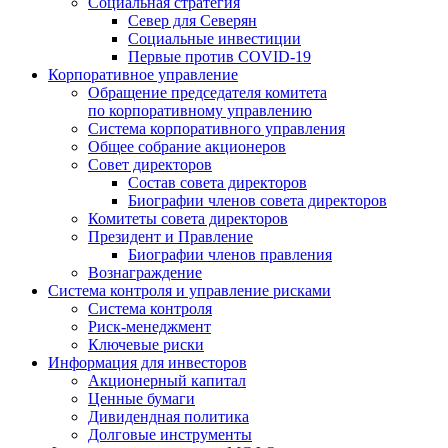
Социальная стратегия
Север для Северян
Социальные инвестиции
Первые против COVID‑19
Корпоративное управление
Обращение председателя комитета
по корпоративному управлению
Система корпоративного управления
Общее собрание акционеров
Совет директоров
Состав совета директоров
Биографии членов совета директоров
Комитеты совета директоров
Президент и Правление
Биографии членов правления
Вознаграждение
Система контроля и управление рисками
Система контроля
Риск-менеджмент
Ключевые риски
Информация для инвесторов
Акционерный капитал
Ценные бумаги
Дивидендная политика
Долговые инструменты