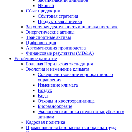
Забайкальский дивизион
Nkomati
Сбыт продукции
Сбытовая стратегия
Продуктовая линейка
Закупочная деятельность и цепочка поставок
Энергетические активы
Транспортные активы
Цифровизация
Автоматизация производства
Финансовые результаты (MD&A)
Устойчивое развитие
Большая Норильская экспедиция
Экология и изменение климата
Совершенствование корпоративного
управления
Изменение климата
Воздух
Вода
Отходы и хвостохранилища
Биоразнообразие
Экологические показатели по зарубежным
активам
Кадровая политика
Промышленная безопасность и охрана труда