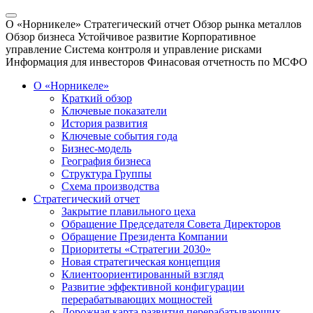
О «Норникеле»
Стратегический отчет
Обзор рынка металлов
Обзор бизнеса
Устойчивое развитие
Корпоративное
управление
Система контроля и управление рисками
Информация для инвесторов
Финасовая отчетность по МСФО
О «Норникеле»
Краткий обзор
Ключевые показатели
История развития
Ключевые события года
Бизнес-модель
География бизнеса
Структура Группы
Схема производства
Стратегический отчет
Закрытие плавильного цеха
Обращение Председателя Совета Директоров
Обращение Президента Компании
Приоритеты «Стратегии 2030»
Новая стратегическая концепция
Клиентоориентированный взгляд
Развитие эффективной конфигурации
перерабатывающих мощностей
Дорожная карта развития перерабатывающих