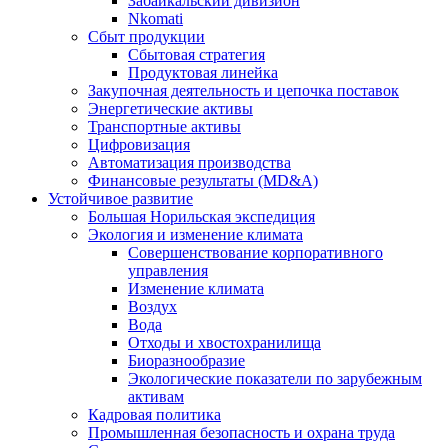
Забайкальский дивизион
Nkomati
Сбыт продукции
Сбытовая стратегия
Продуктовая линейка
Закупочная деятельность и цепочка поставок
Энергетические активы
Транспортные активы
Цифровизация
Автоматизация производства
Финансовые результаты (MD&A)
Устойчивое развитие
Большая Норильская экспедиция
Экология и изменение климата
Совершенствование корпоративного
управления
Изменение климата
Воздух
Вода
Отходы и хвостохранилища
Биоразнообразие
Экологические показатели по зарубежным
активам
Кадровая политика
Промышленная безопасность и охрана труда