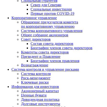
Социальная стратегия
Север для Северян
Социальные инвестиции
Первые против COVID‑19
Корпоративное управление
Обращение председателя комитета
по корпоративному управлению
Система корпоративного управления
Общее собрание акционеров
Совет директоров
Состав совета директоров
Биографии членов совета директоров
Комитеты совета директоров
Президент и Правление
Биографии членов правления
Вознаграждение
Система контроля и управление рисками
Система контроля
Риск-менеджмент
Ключевые риски
Информация для инвесторов
Акционерный капитал
Ценные бумаги
Дивидендная политика
Долговые инструменты