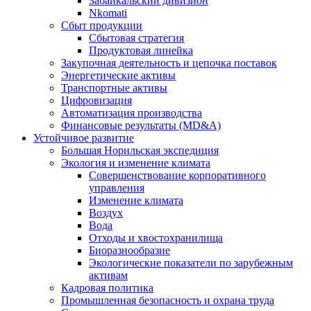
Забайкальский дивизион
Nkomati
Сбыт продукции
Сбытовая стратегия
Продуктовая линейка
Закупочная деятельность и цепочка поставок
Энергетические активы
Транспортные активы
Цифровизация
Автоматизация производства
Финансовые результаты (MD&A)
Устойчивое развитие
Большая Норильская экспедиция
Экология и изменение климата
Совершенствование корпоративного
управления
Изменение климата
Воздух
Вода
Отходы и хвостохранилища
Биоразнообразие
Экологические показатели по зарубежным
активам
Кадровая политика
Промышленная безопасность и охрана труда