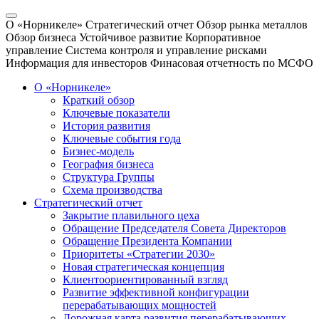
О «Норникеле»
Стратегический отчет
Обзор рынка металлов
Обзор бизнеса
Устойчивое развитие
Корпоративное
управление
Система контроля и управление рисками
Информация для инвесторов
Финасовая отчетность по МСФО
О «Норникеле»
Краткий обзор
Ключевые показатели
История развития
Ключевые события года
Бизнес-модель
География бизнеса
Структура Группы
Схема производства
Стратегический отчет
Закрытие плавильного цеха
Обращение Председателя Совета Директоров
Обращение Президента Компании
Приоритеты «Стратегии 2030»
Новая стратегическая концепция
Клиентоориентированный взгляд
Развитие эффективной конфигурации
перерабатывающих мощностей
Дорожная карта развития перерабатывающих