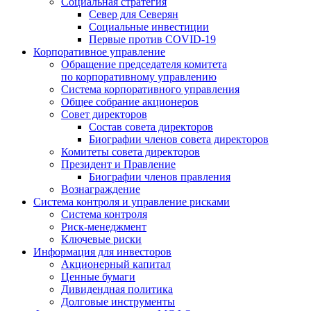
Социальная стратегия
Север для Северян
Социальные инвестиции
Первые против COVID‑19
Корпоративное управление
Обращение председателя комитета
по корпоративному управлению
Система корпоративного управления
Общее собрание акционеров
Совет директоров
Состав совета директоров
Биографии членов совета директоров
Комитеты совета директоров
Президент и Правление
Биографии членов правления
Вознаграждение
Система контроля и управление рисками
Система контроля
Риск-менеджмент
Ключевые риски
Информация для инвесторов
Акционерный капитал
Ценные бумаги
Дивидендная политика
Долговые инструменты