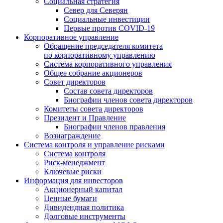
Социальная стратегия
Север для Северян
Социальные инвестиции
Первые против COVID‑19
Корпоративное управление
Обращение председателя комитета
по корпоративному управлению
Система корпоративного управления
Общее собрание акционеров
Совет директоров
Состав совета директоров
Биографии членов совета директоров
Комитеты совета директоров
Президент и Правление
Биографии членов правления
Вознаграждение
Система контроля и управление рисками
Система контроля
Риск-менеджмент
Ключевые риски
Информация для инвесторов
Акционерный капитал
Ценные бумаги
Дивидендная политика
Долговые инструменты