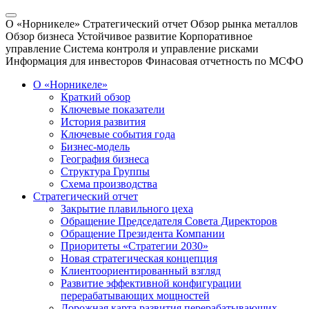
О «Норникеле»
Стратегический отчет
Обзор рынка металлов
Обзор бизнеса
Устойчивое развитие
Корпоративное
управление
Система контроля и управление рисками
Информация для инвесторов
Финасовая отчетность по МСФО
О «Норникеле»
Краткий обзор
Ключевые показатели
История развития
Ключевые события года
Бизнес-модель
География бизнеса
Структура Группы
Схема производства
Стратегический отчет
Закрытие плавильного цеха
Обращение Председателя Совета Директоров
Обращение Президента Компании
Приоритеты «Стратегии 2030»
Новая стратегическая концепция
Клиентоориентированный взгляд
Развитие эффективной конфигурации
перерабатывающих мощностей
Дорожная карта развития перерабатывающих