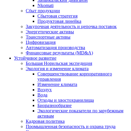
Забайкальский дивизион
Nkomati
Сбыт продукции
Сбытовая стратегия
Продуктовая линейка
Закупочная деятельность и цепочка поставок
Энергетические активы
Транспортные активы
Цифровизация
Автоматизация производства
Финансовые результаты (MD&A)
Устойчивое развитие
Большая Норильская экспедиция
Экология и изменение климата
Совершенствование корпоративного
управления
Изменение климата
Воздух
Вода
Отходы и хвостохранилища
Биоразнообразие
Экологические показатели по зарубежным
активам
Кадровая политика
Промышленная безопасность и охрана труда