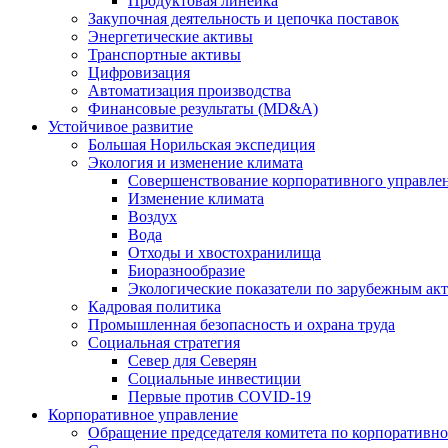
Продуктовая линейка
Закупочная деятельность и цепочка поставок
Энергетические активы
Транспортные активы
Цифровизация
Автоматизация производства
Финансовые результаты (MD&A)
Устойчивое развитие
Большая Норильская экспедиция
Экология и изменение климата
Совершенствование корпоративного управле
Изменение климата
Воздух
Вода
Отходы и хвостохранилища
Биоразнообразие
Экологические показатели по зарубежным ак
Кадровая политика
Промышленная безопасность и охрана труда
Социальная стратегия
Север для Северян
Социальные инвестиции
Первые против COVID‑19
Корпоративное управление
Обращение председателя комитета по корпоративн