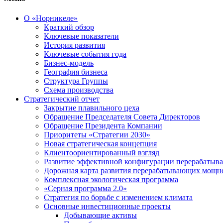
О «Норникеле»
Краткий обзор
Ключевые показатели
История развития
Ключевые события года
Бизнес-модель
География бизнеса
Структура Группы
Схема производства
Стратегический отчет
Закрытие плавильного цеха
Обращение Председателя Совета Директоров
Обращение Президента Компании
Приоритеты «Стратегии 2030»
Новая стратегическая концепция
Клиентоориентированный взгляд
Развитие эффективной конфигурации перерабаты
Дорожная карта развития перерабатывающих мощн
Комплексная экологическая программа
«Серная программа 2.0»
Стратегия по борьбе с изменением климата
Основные инвестиционные проекты
Добывающие активы