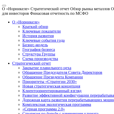
О «Норникеле»
Стратегический отчет
Обзор рынка металлов
О
для инвесторов
Финасовая отчетность по МСФО
О «Норникеле»
Краткий обзор
Ключевые показатели
История развития
Ключевые события года
Бизнес-модель
География бизнеса
Структура Группы
Схема производства
Стратегический отчет
Закрытие плавильного цеха
Обращение Председателя Совета Директоров
Обращение Президента Компании
Приоритеты «Стратегии 2030»
Новая стратегическая концепция
Клиентоориентированный взгляд
Развитие эффективной конфигурации перерабаты
Дорожная карта развития перерабатывающих мощн
Комплексная экологическая программа
«Серная программа 2.0»
Стратегия по борьбе с изменением климата