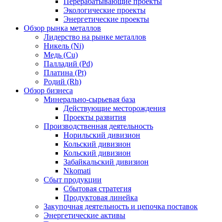
Перерабатывающие проекты
Экологические проекты
Энергетические проекты
Обзор рынка металлов
Лидерство на рынке металлов
Никель (Ni)
Медь (Cu)
Палладий (Pd)
Платина (Pt)
Родий (Rh)
Обзор бизнеса
Минерально-сырьевая база
Действующие месторождения
Проекты развития
Производственная деятельность
Норильский дивизион
Кольский дивизион
Кольский дивизион
Забайкальский дивизион
Nkomati
Сбыт продукции
Сбытовая стратегия
Продуктовая линейка
Закупочная деятельность и цепочка поставок
Энергетические активы