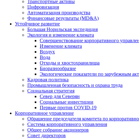
Транспортные активы
Цифровизация
Автоматизация производства
Финансовые результаты (MD&A)
Устойчивое развитие
Большая Норильская экспедиция
Экология и изменение климата
Совершенствование корпоративного управле
Изменение климата
Воздух
Вода
Отходы и хвостохранилища
Биоразнообразие
Экологические показатели по зарубежным ак
Кадровая политика
Промышленная безопасность и охрана труда
Социальная стратегия
Север для Северян
Социальные инвестиции
Первые против COVID‑19
Корпоративное управление
Обращение председателя комитета по корпоративн
Система корпоративного управления
Общее собрание акционеров
Совет директоров