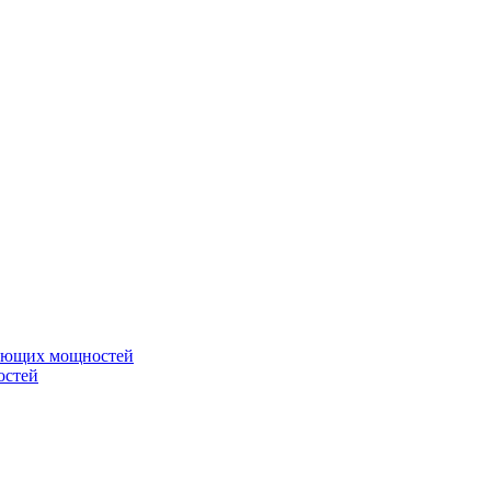
вающих мощностей
остей