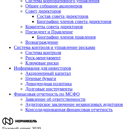
Система корпоративного управления
Общее собрание акционеров
Совет директоров
Состав совета директоров
Биографии членов совета директоров
Комитеты совета директоров
Президент и Правление
Биографии членов правления
Вознаграждение
Система контроля и управление рисками
Система контроля
Риск-менеджмент
Ключевые риски
Информация для инвесторов
Акционерный капитал
Ценные бумаги
Дивидендная политика
Долговые инструменты
Финасовая отчетность по МСФО
Заявление об ответственности
Аудиторское заключение независимых аудиторов
Консолидированная финансовая отчетность
Годовой отчет 2020