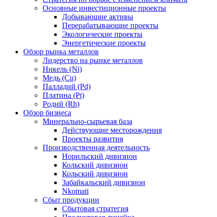
Основные инвестиционные проекты
Добывающие активы
Перерабатывающие проекты
Экологические проекты
Энергетические проекты
Обзор рынка металлов
Лидерство на рынке металлов
Никель (Ni)
Медь (Cu)
Палладий (Pd)
Платина (Pt)
Родий (Rh)
Обзор бизнеса
Минерально-сырьевая база
Действующие месторождения
Проекты развития
Производственная деятельность
Норильский дивизион
Кольский дивизион
Кольский дивизион
Забайкальский дивизион
Nkomati
Сбыт продукции
Сбытовая стратегия