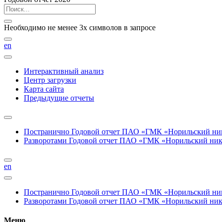
Необходимо не менее 3х символов в запросе
en
Интерактивный анализ
Центр загрузки
Карта сайта
Предыдущие отчеты
Постранично
Годовой отчет ПАО «ГМК «Норильский нике
Разворотами
Годовой отчет ПАО «ГМК «Норильский никел
en
Постранично
Годовой отчет ПАО «ГМК «Норильский нике
Разворотами
Годовой отчет ПАО «ГМК «Норильский никел
Меню