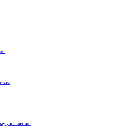
ния
тивам
ому управлению