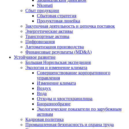
Забайкальский дивизион
Nkomati
Сбыт продукции
Сбытовая стратегия
Продуктовая линейка
Закупочная деятельность и цепочка поставок
Энергетические активы
Транспортные активы
Цифровизация
Автоматизация производства
Финансовые результаты (MD&A)
Устойчивое развитие
Большая Норильская экспедиция
Экология и изменение климата
Совершенствование корпоративного
управления
Изменение климата
Воздух
Вода
Отходы и хвостохранилища
Биоразнообразие
Экологические показатели по зарубежным
активам
Кадровая политика
Промышленная безопасность и охрана труда