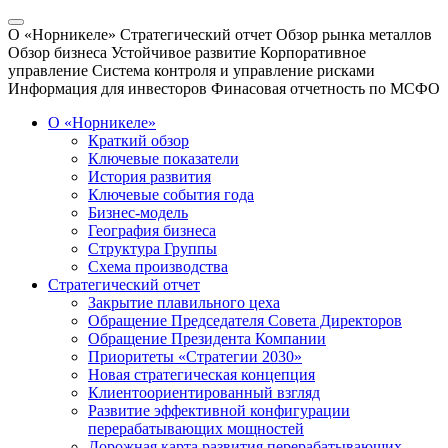
О «Норникеле»
Стратегический отчет
Обзор рынка металлов
Обзор бизнеса
Устойчивое развитие
Корпоративное
управление
Система контроля и управление рисками
Информация для инвесторов
Финасовая отчетность по МСФО
О «Норникеле»
Краткий обзор
Ключевые показатели
История развития
Ключевые события года
Бизнес-модель
География бизнеса
Структура Группы
Схема производства
Стратегический отчет
Закрытие плавильного цеха
Обращение Председателя Совета Директоров
Обращение Президента Компании
Приоритеты «Стратегии 2030»
Новая стратегическая концепция
Клиентоориентированный взгляд
Развитие эффективной конфигурации
перерабатывающих мощностей
Дорожная карта развития перерабатывающих