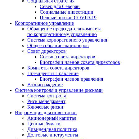
Социальная стратегия
Север для Северян
Социальные инвестиции
Первые против COVID‑19
Корпоративное управление
Обращение председателя комитета
по корпоративному управлению
Система корпоративного управления
Общее собрание акционеров
Совет директоров
Состав совета директоров
Биографии членов совета директоров
Комитеты совета директоров
Президент и Правление
Биографии членов правления
Вознаграждение
Система контроля и управление рисками
Система контроля
Риск-менеджмент
Ключевые риски
Информация для инвесторов
Акционерный капитал
Ценные бумаги
Дивидендная политика
Долговые инструменты