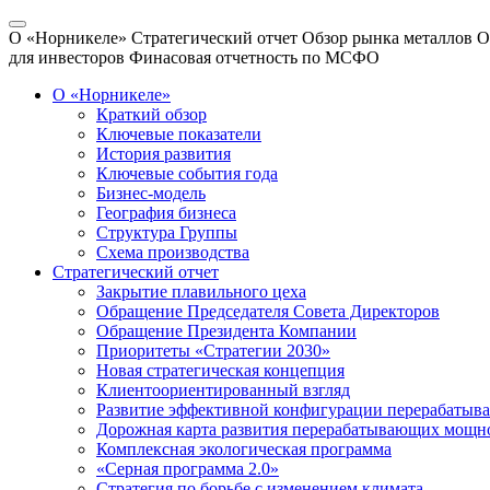
О «Норникеле»
Стратегический отчет
Обзор рынка металлов
О
для инвесторов
Финасовая отчетность по МСФО
О «Норникеле»
Краткий обзор
Ключевые показатели
История развития
Ключевые события года
Бизнес-модель
География бизнеса
Структура Группы
Схема производства
Стратегический отчет
Закрытие плавильного цеха
Обращение Председателя Совета Директоров
Обращение Президента Компании
Приоритеты «Стратегии 2030»
Новая стратегическая концепция
Клиентоориентированный взгляд
Развитие эффективной конфигурации перерабаты
Дорожная карта развития перерабатывающих мощн
Комплексная экологическая программа
«Серная программа 2.0»
Стратегия по борьбе с изменением климата