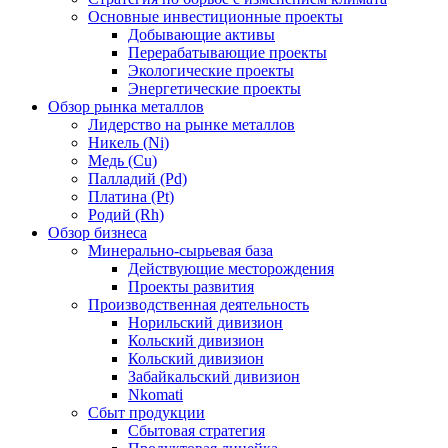
Основные инвестиционные проекты
Добывающие активы
Перерабатывающие проекты
Экологические проекты
Энергетические проекты
Обзор рынка металлов
Лидерство на рынке металлов
Никель (Ni)
Медь (Cu)
Палладий (Pd)
Платина (Pt)
Родий (Rh)
Обзор бизнеса
Минерально-сырьевая база
Действующие месторождения
Проекты развития
Производственная деятельность
Норильский дивизион
Кольский дивизион
Кольский дивизион
Забайкальский дивизион
Nkomati
Сбыт продукции
Сбытовая стратегия