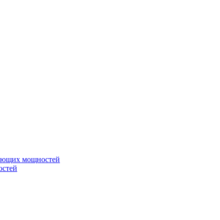
вающих мощностей
остей