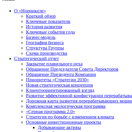
О «Норникеле»
Краткий обзор
Ключевые показатели
История развития
Ключевые события года
Бизнес-модель
География бизнеса
Структура Группы
Схема производства
Стратегический отчет
Закрытие плавильного цеха
Обращение Председателя Совета Директоров
Обращение Президента Компании
Приоритеты «Стратегии 2030»
Новая стратегическая концепция
Клиентоориентированный взгляд
Развитие эффективной конфигурации перерабаты
Дорожная карта развития перерабатывающих мощн
Комплексная экологическая программа
«Серная программа 2.0»
Стратегия по борьбе с изменением климата
Основные инвестиционные проекты
Добывающие активы