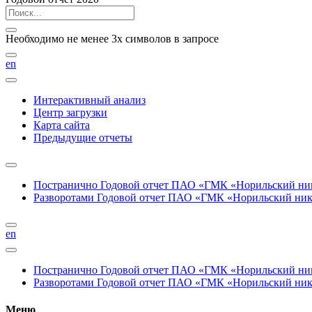
Необходимо не менее 3х символов в запросе
en
Интерактивный анализ
Центр загрузки
Карта сайта
Предыдущие отчеты
Постранично
Годовой отчет ПАО «ГМК «Норильский нике
Разворотами
Годовой отчет ПАО «ГМК «Норильский никел
en
Постранично
Годовой отчет ПАО «ГМК «Норильский нике
Разворотами
Годовой отчет ПАО «ГМК «Норильский никел
Меню