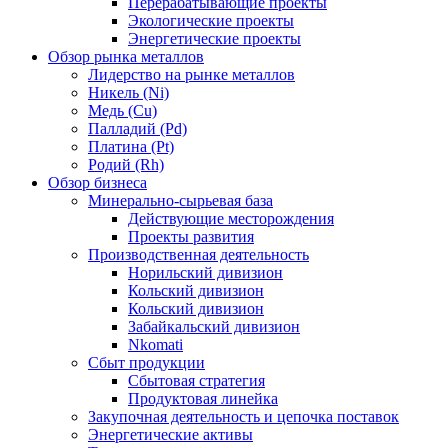
Перерабатывающие проекты
Экологические проекты
Энергетические проекты
Обзор рынка металлов
Лидерство на рынке металлов
Никель (Ni)
Медь (Cu)
Палладий (Pd)
Платина (Pt)
Родий (Rh)
Обзор бизнеса
Минерально-сырьевая база
Действующие месторождения
Проекты развития
Производственная деятельность
Норильский дивизион
Кольский дивизион
Кольский дивизион
Забайкальский дивизион
Nkomati
Сбыт продукции
Сбытовая стратегия
Продуктовая линейка
Закупочная деятельность и цепочка поставок
Энергетические активы