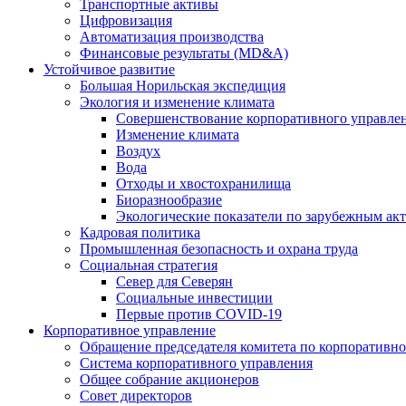
Транспортные активы
Цифровизация
Автоматизация производства
Финансовые результаты (MD&A)
Устойчивое развитие
Большая Норильская экспедиция
Экология и изменение климата
Совершенствование корпоративного управле
Изменение климата
Воздух
Вода
Отходы и хвостохранилища
Биоразнообразие
Экологические показатели по зарубежным ак
Кадровая политика
Промышленная безопасность и охрана труда
Социальная стратегия
Север для Северян
Социальные инвестиции
Первые против COVID‑19
Корпоративное управление
Обращение председателя комитета по корпоративн
Система корпоративного управления
Общее собрание акционеров
Совет директоров