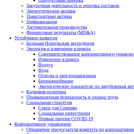
Продуктовая линейка
Закупочная деятельность и цепочка поставок
Энергетические активы
Транспортные активы
Цифровизация
Автоматизация производства
Финансовые результаты (MD&A)
Устойчивое развитие
Большая Норильская экспедиция
Экология и изменение климата
Совершенствование корпоративного управле
Изменение климата
Воздух
Вода
Отходы и хвостохранилища
Биоразнообразие
Экологические показатели по зарубежным ак
Кадровая политика
Промышленная безопасность и охрана труда
Социальная стратегия
Север для Северян
Социальные инвестиции
Первые против COVID‑19
Корпоративное управление
Обращение председателя комитета по корпоративн