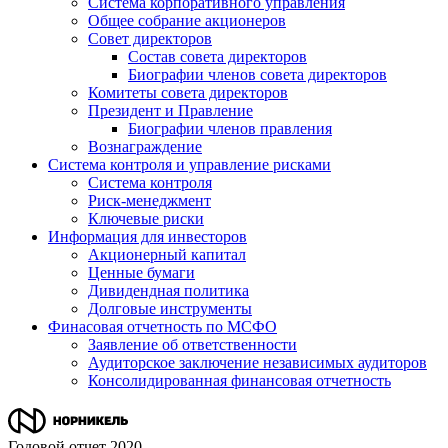
Система корпоративного управления
Общее собрание акционеров
Совет директоров
Состав совета директоров
Биографии членов совета директоров
Комитеты совета директоров
Президент и Правление
Биографии членов правления
Вознаграждение
Система контроля и управление рисками
Система контроля
Риск-менеджмент
Ключевые риски
Информация для инвесторов
Акционерный капитал
Ценные бумаги
Дивидендная политика
Долговые инструменты
Финасовая отчетность по МСФО
Заявление об ответственности
Аудиторское заключение независимых аудиторов
Консолидированная финансовая отчетность
Годовой отчет 2020