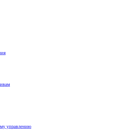
ния
тивам
ому управлению