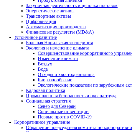
Продуктовая линейка
Закупочная деятельность и цепочка поставок
Энергетические активы
Транспортные активы
Цифровизация
Автоматизация производства
Финансовые результаты (MD&A)
Устойчивое развитие
Большая Норильская экспедиция
Экология и изменение климата
Совершенствование корпоративного управле
Изменение климата
Воздух
Вода
Отходы и хвостохранилища
Биоразнообразие
Экологические показатели по зарубежным ак
Кадровая политика
Промышленная безопасность и охрана труда
Социальная стратегия
Север для Северян
Социальные инвестиции
Первые против COVID‑19
Корпоративное управление
Обращение председателя комитета по корпоративн