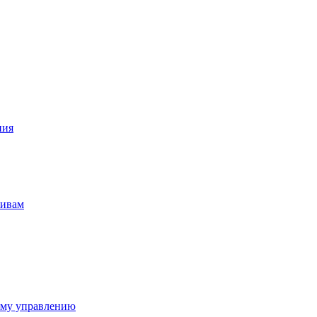
ния
тивам
ому управлению