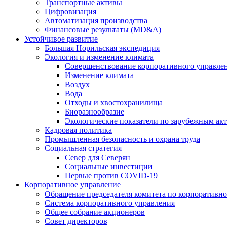
Транспортные активы
Цифровизация
Автоматизация производства
Финансовые результаты (MD&A)
Устойчивое развитие
Большая Норильская экспедиция
Экология и изменение климата
Совершенствование корпоративного управле
Изменение климата
Воздух
Вода
Отходы и хвостохранилища
Биоразнообразие
Экологические показатели по зарубежным ак
Кадровая политика
Промышленная безопасность и охрана труда
Социальная стратегия
Север для Северян
Социальные инвестиции
Первые против COVID‑19
Корпоративное управление
Обращение председателя комитета по корпоративн
Система корпоративного управления
Общее собрание акционеров
Совет директоров