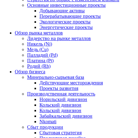
Основные инвестиционные проекты
Добывающие активы
Перерабатывающие проекты
Экологические проекты
Энергетические проекты
Обзор рынка металлов
Лидерство на рынке металлов
Никель (Ni)
Медь (Cu)
Палладий (Pd)
Платина (Pt)
Родий (Rh)
Обзор бизнеса
Минерально-сырьевая база
Действующие месторождения
Проекты развития
Производственная деятельность
Норильский дивизион
Кольский дивизион
Кольский дивизион
Забайкальский дивизион
Nkomati
Сбыт продукции
Сбытовая стратегия