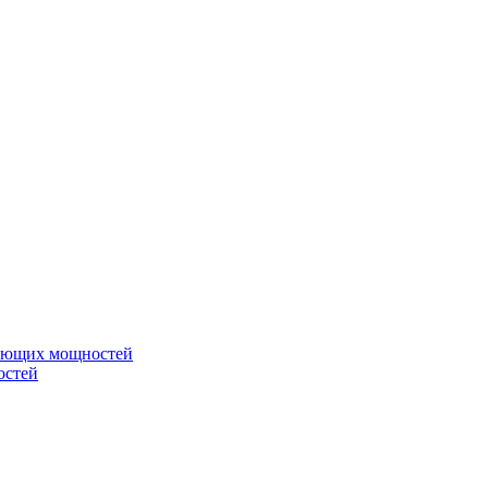
вающих мощностей
остей