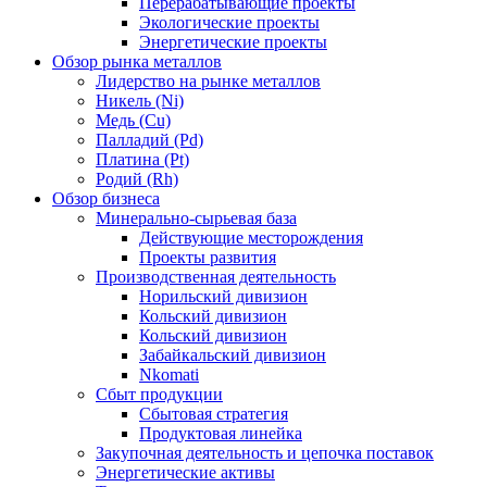
Перерабатывающие проекты
Экологические проекты
Энергетические проекты
Обзор рынка металлов
Лидерство на рынке металлов
Никель (Ni)
Медь (Cu)
Палладий (Pd)
Платина (Pt)
Родий (Rh)
Обзор бизнеса
Минерально-сырьевая база
Действующие месторождения
Проекты развития
Производственная деятельность
Норильский дивизион
Кольский дивизион
Кольский дивизион
Забайкальский дивизион
Nkomati
Сбыт продукции
Сбытовая стратегия
Продуктовая линейка
Закупочная деятельность и цепочка поставок
Энергетические активы