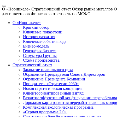
О «Норникеле»
Стратегический отчет
Обзор рынка металлов
О
для инвесторов
Финасовая отчетность по МСФО
О «Норникеле»
Краткий обзор
Ключевые показатели
История развития
Ключевые события года
Бизнес-модель
География бизнеса
Структура Группы
Схема производства
Стратегический отчет
Закрытие плавильного цеха
Обращение Председателя Совета Директоров
Обращение Президента Компании
Приоритеты «Стратегии 2030»
Новая стратегическая концепция
Клиентоориентированный взгляд
Развитие эффективной конфигурации перерабаты
Дорожная карта развития перерабатывающих мощн
Комплексная экологическая программа
«Серная программа 2.0»
Стратегия по борьбе с изменением климата