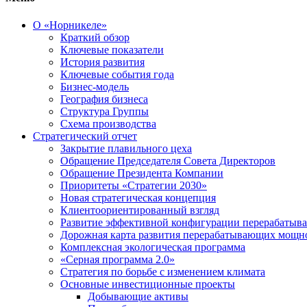
О «Норникеле»
Краткий обзор
Ключевые показатели
История развития
Ключевые события года
Бизнес-модель
География бизнеса
Структура Группы
Схема производства
Стратегический отчет
Закрытие плавильного цеха
Обращение Председателя Совета Директоров
Обращение Президента Компании
Приоритеты «Стратегии 2030»
Новая стратегическая концепция
Клиентоориентированный взгляд
Развитие эффективной конфигурации перерабаты
Дорожная карта развития перерабатывающих мощн
Комплексная экологическая программа
«Серная программа 2.0»
Стратегия по борьбе с изменением климата
Основные инвестиционные проекты
Добывающие активы