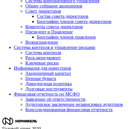
Система корпоративного управления
Общее собрание акционеров
Совет директоров
Состав совета директоров
Биографии членов совета директоров
Комитеты совета директоров
Президент и Правление
Биографии членов правления
Вознаграждение
Система контроля и управление рисками
Система контроля
Риск-менеджмент
Ключевые риски
Информация для инвесторов
Акционерный капитал
Ценные бумаги
Дивидендная политика
Долговые инструменты
Финасовая отчетность по МСФО
Заявление об ответственности
Аудиторское заключение независимых аудиторов
Консолидированная финансовая отчетность
Годовой отчет 2020