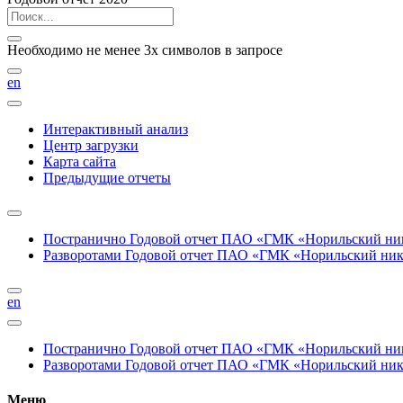
Необходимо не менее 3х символов в запросе
en
Интерактивный анализ
Центр загрузки
Карта сайта
Предыдущие отчеты
Постранично
Годовой отчет ПАО «ГМК «Норильский нике
Разворотами
Годовой отчет ПАО «ГМК «Норильский никел
en
Постранично
Годовой отчет ПАО «ГМК «Норильский нике
Разворотами
Годовой отчет ПАО «ГМК «Норильский никел
Меню