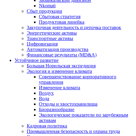
Забайкальский дивизион
Nkomati
Сбыт продукции
Сбытовая стратегия
Продуктовая линейка
Закупочная деятельность и цепочка поставок
Энергетические активы
Транспортные активы
Цифровизация
Автоматизация производства
Финансовые результаты (MD&A)
Устойчивое развитие
Большая Норильская экспедиция
Экология и изменение климата
Совершенствование корпоративного
управления
Изменение климата
Воздух
Вода
Отходы и хвостохранилища
Биоразнообразие
Экологические показатели по зарубежным
активам
Кадровая политика
Промышленная безопасность и охрана труда