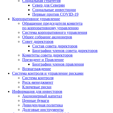
Социальная стратегия
Север для Северян
Социальные инвестиции
Первые против COVID‑19
Корпоративное управление
Обращение председателя комитета
по корпоративному управлению
Система корпоративного управления
Общее собрание акционеров
Совет директоров
Состав совета директоров
Биографии членов совета директоров
Комитеты совета директоров
Президент и Правление
Биографии членов правления
Вознаграждение
Система контроля и управление рисками
Система контроля
Риск-менеджмент
Ключевые риски
Информация для инвесторов
Акционерный капитал
Ценные бумаги
Дивидендная политика
Долговые инструменты