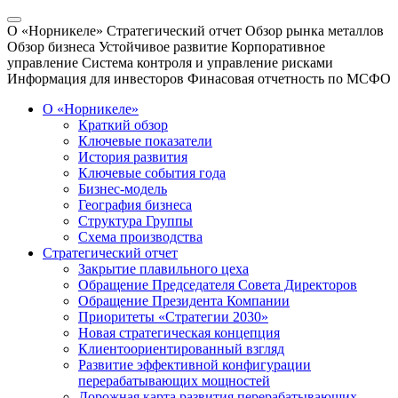
О «Норникеле»
Стратегический отчет
Обзор рынка металлов
Обзор бизнеса
Устойчивое развитие
Корпоративное
управление
Система контроля и управление рисками
Информация для инвесторов
Финасовая отчетность по МСФО
О «Норникеле»
Краткий обзор
Ключевые показатели
История развития
Ключевые события года
Бизнес-модель
География бизнеса
Структура Группы
Схема производства
Стратегический отчет
Закрытие плавильного цеха
Обращение Председателя Совета Директоров
Обращение Президента Компании
Приоритеты «Стратегии 2030»
Новая стратегическая концепция
Клиентоориентированный взгляд
Развитие эффективной конфигурации
перерабатывающих мощностей
Дорожная карта развития перерабатывающих