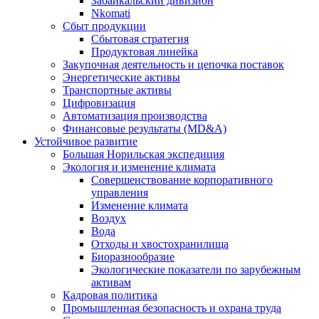
Забайкальский дивизион
Nkomati
Сбыт продукции
Сбытовая стратегия
Продуктовая линейка
Закупочная деятельность и цепочка поставок
Энергетические активы
Транспортные активы
Цифровизация
Автоматизация производства
Финансовые результаты (MD&A)
Устойчивое развитие
Большая Норильская экспедиция
Экология и изменение климата
Совершенствование корпоративного
управления
Изменение климата
Воздух
Вода
Отходы и хвостохранилища
Биоразнообразие
Экологические показатели по зарубежным
активам
Кадровая политика
Промышленная безопасность и охрана труда