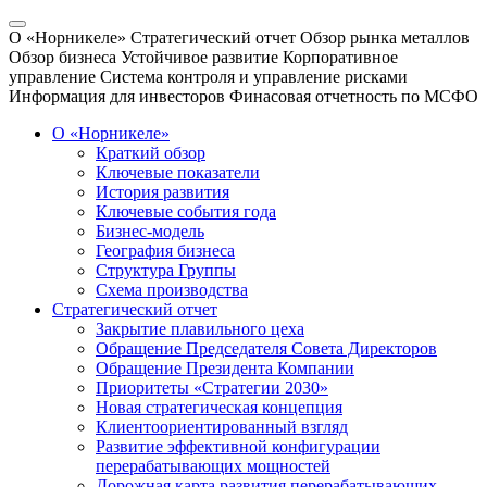
О «Норникеле»
Стратегический отчет
Обзор рынка металлов
Обзор бизнеса
Устойчивое развитие
Корпоративное
управление
Система контроля и управление рисками
Информация для инвесторов
Финасовая отчетность по МСФО
О «Норникеле»
Краткий обзор
Ключевые показатели
История развития
Ключевые события года
Бизнес-модель
География бизнеса
Структура Группы
Схема производства
Стратегический отчет
Закрытие плавильного цеха
Обращение Председателя Совета Директоров
Обращение Президента Компании
Приоритеты «Стратегии 2030»
Новая стратегическая концепция
Клиентоориентированный взгляд
Развитие эффективной конфигурации
перерабатывающих мощностей
Дорожная карта развития перерабатывающих