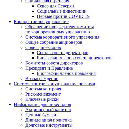
Социальная стратегия
Север для Северян
Социальные инвестиции
Первые против COVID‑19
Корпоративное управление
Обращение председателя комитета
по корпоративному управлению
Система корпоративного управления
Общее собрание акционеров
Совет директоров
Состав совета директоров
Биографии членов совета директоров
Комитеты совета директоров
Президент и Правление
Биографии членов правления
Вознаграждение
Система контроля и управление рисками
Система контроля
Риск-менеджмент
Ключевые риски
Информация для инвесторов
Акционерный капитал
Ценные бумаги
Дивидендная политика
Долговые инструменты